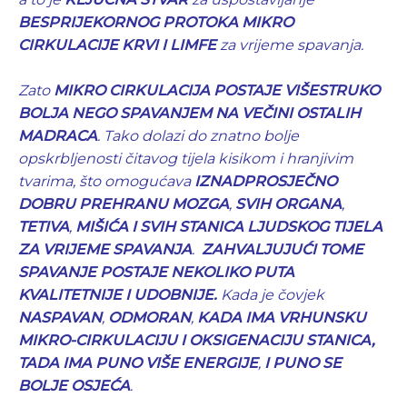
BESPRIJEKORNOG PROTOKA MIKRO
CIRKULACIJE KRVI I LIMFE
za vrijeme spavanja.
Zato
MIKRO CIRKULACIJA POSTAJE VIŠESTRUKO
BOLJA NEGO SPAVANJEM NA VEČINI OSTALIH
MADRACA
. Tako dolazi do znatno bolje
opskrbljenosti čitavog tijela kisikom i hranjivim
tvarima, što omogućava
IZNADPROSJEČNO
DOBRU PREHRANU MOZGA
,
SVIH ORGANA
,
TETIVA
,
MIŠIĆA I SVIH STANICA LJUDSKOG TIJELA
ZA VRIJEME SPAVANJA
.
ZAHVALJUJUĆI TOME
SPAVANJE POSTAJE NEKOLIKO PUTA
KVALITETNIJE I UDOBNIJE.
Kada je čovjek
NASPAVAN
,
ODMORAN
,
KADA IMA VRHUNSKU
MIKRO-CIRKULACIJU I OKSIGENACIJU STANICA,
TADA IMA PUNO VIŠE ENERGIJE
,
I PUNO SE
BOLJE OSJEĆA
.