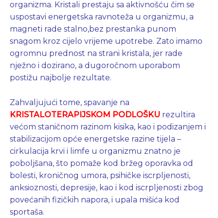
organizma. Kristali prestaju sa aktivnošću čim se
uspostavi energetska ravnoteža u organizmu, a
magneti rade stalno,bez prestanka punom
snagom kroz cijelo vrijeme upotrebe. Zato imamo
ogromnu prednost na strani kristala, jer rade
nježno i dozirano, a dugoročnom uporabom
postižu najbolje rezultate.
Zahvaljujući tome, spavanje na
KRISTALOTERAPIJSKOM PODLOŠKU
rezultira
većom staničnom razinom kisika, kao i podizanjem i
stabilizacijom opće energetske razine tijela –
cirkulacija krvi i limfe u organizmu znatno je
poboljšana, što pomaže kod bržeg oporavka od
bolesti, kroničnog umora, psihičke iscrpljenosti,
anksioznosti, depresije, kao i kod iscrpljenosti zbog
povećanih fizičkih napora, i upala mišića kod
sportaša.