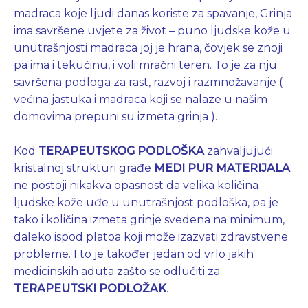
madraca koje ljudi danas koriste za spavanje, Grinja
ima savršene uvjete za život – puno ljudske kože u
unutrašnjosti madraca joj je hrana, čovjek se znoji
pa ima i tekućinu, i voli mračni teren. To je za nju
savršena podloga za rast, razvoj i razmnožavanje (
većina jastuka i madraca koji se nalaze u našim
domovima prepuni su izmeta grinja ).
Kod
TERAPEUTSKOG PODLOŠKA
zahvaljujući
kristalnoj strukturi građe
MEDI PUR MATERIJALA
ne postoji nikakva opasnost da velika količina
ljudske kože uđe u unutrašnjost podloška, pa je
tako i količina izmeta grinje svedena na minimum,
daleko ispod platoa koji može izazvati zdravstvene
probleme. I to je također jedan od vrlo jakih
medicinskih aduta zašto se odlučiti za
TERAPEUTSKI PODLOŽAK
.