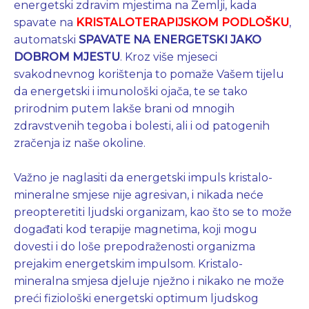
energetski zdravim mjestima na Zemlji, kada
spavate na
KRISTALOTERAPIJSKOM PODLOŠKU
,
automatski
SPAVATE NA ENERGETSKI JAKO
DOBROM MJESTU
. Kroz više mjeseci
svakodnevnog korištenja to pomaže Vašem tijelu
da energetski i imunološki ojača, te se tako
prirodnim putem lakše brani od mnogih
zdravstvenih tegoba i bolesti, ali i od patogenih
zračenja iz naše okoline.
Važno je naglasiti da energetski impuls kristalo-
mineralne smjese nije agresivan, i nikada neće
preopteretiti ljudski organizam, kao što se to može
događati kod terapije magnetima, koji mogu
dovesti i do loše prepodraženosti organizma
prejakim energetskim impulsom. Kristalo-
mineralna smjesa djeluje nježno i nikako ne može
preći fiziološki energetski optimum ljudskog