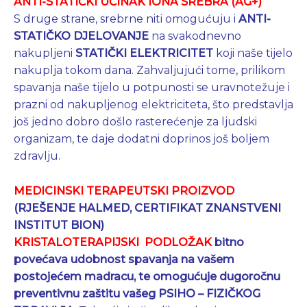
ANTI-STATIČKI UČINAK IONA SREBRA (AG+)
S druge strane, srebrne niti omogućuju i
ANTI-
STATIČKO DJELOVANJE
na svakodnevno
nakupljeni
STATIČKI ELEKTRICITET
koji naše tijelo
nakuplja tokom dana. Zahvaljujući tome, prilikom
spavanja naše tijelo u potpunosti se uravnotežuje i
prazni od nakupljenog elektriciteta, što predstavlja
još jedno dobro došlo rasterećenje za ljudski
organizam, te daje dodatni doprinos još boljem
zdravlju.
MEDICINSKI TERAPEUTSKI PROIZVOD
(RJEŠENJE HALMED, CERTIFIKAT ZNANSTVENI
INSTITUT BION)
KRISTALOTERAPIJSKI PODLOŽAK
bitno
povećava udobnost spavanja na vašem
postojećem madracu, te omogućuje
dugoročnu
preventivnu zaštitu vašeg PSIHO – FIZIČKOG