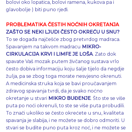
bolovi oko lopatica, bolovi ramena, kukova pa i
glavobolje ) biti puno rjeđi.
PROBLEMATIKA ČESTIH NOĆNIH OKRETANJA
ZAŠTO SE NEKI LJUDI ČESTO OKREĆU U SNU?
To se događa najčešće zbog pretvrdog madraca.
Spavanjem na takvom madracu
MIKRO-
CIRKULACIJA KRVI I LIMFE JE LOŠA
. Zato dok
spavate Vaš mozak putem živčanog sustava vrlo
često dobiva informaciju koju šalje tijelo da negdje
žulja, pa se zbog toga morate nesvjesno okrenuti.
A medicinska struka koja se bavi proučavanjem
zdravog spavanja tvrdi, da je svako noćno
okretanje u stvari
MIKRO BUĐENJE
. Što ste se više
puta po noći okrenuli, to ste se više puta probudili.
To znači ukoliko se često okrećete u snu, kvaliteta
spavanja je slabija, i ne možete se dobro odmoriti. U
stvari se budite puno puta kroz noć, i ne možete se