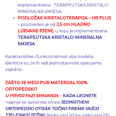
implementirana TERAPEUTSKA KRISTALO-
MINERALNA SMJESA
PODLOŽAK KRISTALOTERAPIJA – HR PLUS
– proizveden je od
2,5 cm
HLADNO
LIJEVANE PJENE
, u koju je implementirana
TERAPEUTSKA KRISTALO-MINERALNA
SMJESA
Karakteristike i funkcionalnost oba modela
identični su, te ih radi jednostavnosti opisujemo
zajedno
.
ZAŠTO JE MEDI PUR MATERIJAL 100%
ORTOPEDSKI?
U PRVOJ FAZI SPAVANJA
–
KADA LEGNETE
,
najprije se ispod Vas stvara
JEDINSTVENI
ORTOPEDSKI OTISAK
TOČNO PREMA VAŠOJ
TJELESNOJ TEŽINI
.
Netko ima 50 kg, neko ima 150