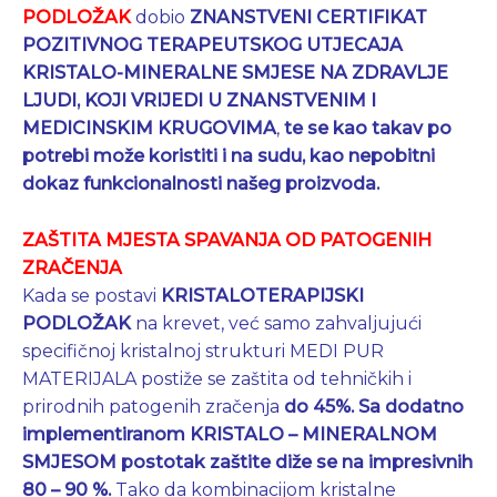
PODLOŽAK
dobio
ZNANSTVENI CERTIFIKAT
POZITIVNOG TERAPEUTSKOG UTJECAJA
KRISTALO-MINERALNE
SMJESE NA ZDRAVLJE
LJUDI, KOJI VRIJEDI U ZNANSTVENIM I
MEDICINSKIM KRUGOVIMA
,
te se kao takav po
potrebi može koristiti i na sudu, kao nepobitni
dokaz funkcionalnosti našeg proizvoda.
ZAŠTITA MJESTA SPAVANJA OD PATOGENIH
ZRAČENJA
Kada se postavi
KRISTALOTERAPIJSKI
PODLOŽAK
na krevet, već samo zahvaljujući
specifičnoj kristalnoj strukturi MEDI PUR
MATERIJALA postiže se zaštita od tehničkih i
prirodnih patogenih zračenja
do 45%.
Sa dodatno
implementiranom KRISTALO – MINERALNOM
SMJESOM postotak zaštite diže se
na
impresivnih
80 – 90 %.
Tako da kombinacijom kristalne