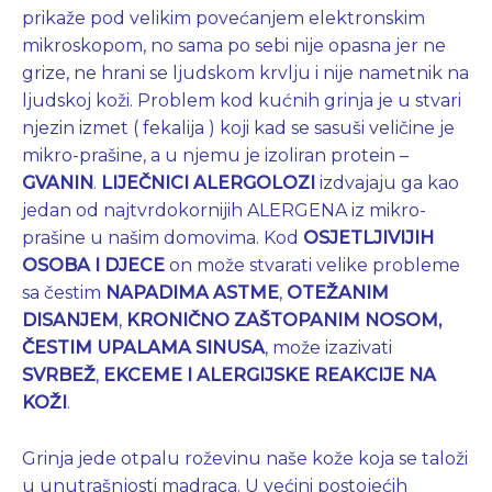
prikaže pod velikim povećanjem elektronskim
mikroskopom, no sama po sebi nije opasna jer ne
grize, ne hrani se ljudskom krvlju i nije nametnik na
ljudskoj koži. Problem kod kućnih grinja je u stvari
njezin izmet ( fekalija ) koji kad se sasuši veličine je
mikro-prašine, a u njemu je izoliran protein –
GVANIN
.
LIJEČNICI ALERGOLOZI
izdvajaju ga kao
jedan od najtvrdokornijih ALERGENA iz mikro-
prašine u našim domovima. Kod
OSJETLJIVIJIH
OSOBA I DJECE
on može stvarati velike probleme
sa čestim
NAPADIMA ASTME
,
OTEŽANIM
DISANJEM
,
KRONIČNO ZAŠTOPANIM NOSOM,
ČESTIM
UPALAMA SINUSA
, može izazivati
SVRBEŽ
,
EKCEME
I
ALERGIJSKE REAKCIJE NA
KOŽI
.
Grinja jede otpalu roževinu naše kože koja se taloži
u unutrašnjosti madraca. U većini postojećih