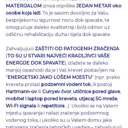
MATERIJALOM
iznosi otprilike
JEDAN METAR oko
osobe koja leži
. To je sasvim dovoljno za Vašu
besprijekornu sigurnost noću dok spavate, te
omogućuje daleko kvalitetniji i bolji odmor uz
odličnu rehabilitaciju duha i tijela dok spavate.
Zahvaljujući
ZAŠTITI OD PATOGENIH ZRAČENJA
(
TO SU U STVARI NAJVEĆI KRADLJIVCI VAŠE
ENERGIJE DOK SPAVATE
), izlažete se daleko
manjoj opasnosti da je i Vaš krevet postavljen na
“
ENERGETSKI JAKO
LOŠEM MJESTU
” (npr. preko
kreveta prolazi
podzemni vodeni tok
, ili postoji
Hartmann-ov
ili
Curryev čvor
,
utičnice pored glave
,
mobitel i laptop pored kreveta
,
utjecaj 5G mreže
,
WI-FI signala
ili
repetitora
…). Ukoliko se na Vašem
mjestu spavanja i nalazi zračenje podzemnog
vodenog toka, i ukoliko su u Vašem domu jaka
patogena zračenja tehničkih uređaja – zahvaljujući