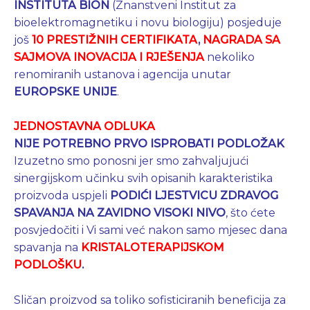
INSTITUTA BION
(Znanstveni Institut za
bioelektromagnetiku i novu biologiju) posjeduje
još
10 PRESTIŽNIH CERTIFIKATA
,
NAGRADA SA
SAJMOVA INOVACIJA I RJEŠENJA
nekoliko
renomiranih ustanova i agencija unutar
EUROPSKE UNIJE
.
JEDNOSTAVNA ODLUKA
NIJE POTREBNO PRVO ISPROBATI PODLOŽAK
Izuzetno smo ponosni jer smo zahvaljujući
sinergijskom učinku svih opisanih karakteristika
proizvoda uspjeli
PODIĆI LJESTVICU ZDRAVOG
SPAVANJA NA ZAVIDNO VISOKI NIVO
, što ćete
posvjedočiti i Vi sami već nakon samo mjesec dana
spavanja na
KRISTALOTERAPIJSKOM
PODLOŠKU
.
Sličan proizvod sa toliko sofisticiranih beneficija za