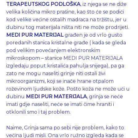
TERAPEUTSKOG PODLOŠKA
, iz njega se ne diže
velika količina mikro prašine, kao što će se podići
kod velike većine ostalih madraca na tržištu, jer u
dubinu tog materijala ništa niti ne može prodrijeti.
MEDI PUR MATERIJAL
građen je od vrlo gusto
poredanih stanica kristalne građe ( kada se gleda
pod velikim povećanjem elektronskim
mikroskopom – stanice MEDI PUR MATERIJALA
izgledaju poput kristalića pahulja snijega), pa ga
zato ne mogu naseliti grinje niti ostali živi
mikroorganizmi, koji se inače hrane otpalom
roževinom ljudske kože. Pošto koža ne može ući u
dubinu
MEDI PUR MATERIJALA
, grinja se neće
imati gdje naseliti, neće se imati čime hraniti i
otklonili smo i taj problem.
Naime, Grinja sama po sebi nije problem, kako to
većina ljudi misli. Ona vrlo ružno izgleda kada se