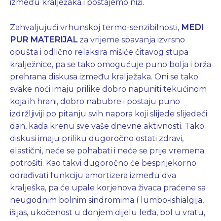
između kralježaka i postajemo niži.
Zahvaljujući vrhunskoj termo-senzibilnosti,
MEDI
PUR MATERIJAL
za vrijeme spavanja izvrsno
opušta i odlično relaksira mišiće čitavog stupa
kralježnice, pa se tako omogućuje puno bolja i brža
prehrana diskusa između kralježaka. Oni se tako
svake noći imaju prilike dobro napuniti tekućinom
koja ih hrani, dobro nabubre i postaju puno
izdržljiviji po pitanju svih napora koji slijede slijedeći
dan, kada krenu sve vaše dnevne aktivnosti. Tako
diskusi imaju priliku dugoročno ostati zdravi,
elastični, neće se pohabati i neće se prije vremena
potrošiti. Kao takvi dugoročno će besprijekorno
odrađivati funkciju amortizera između dva
kralješka, pa će upale korjenova živaca praćene sa
neugodnim bolnim sindromima ( lumbo-ishialgija,
išijas, ukočenost u donjem dijelu leđa, bol u vratu,