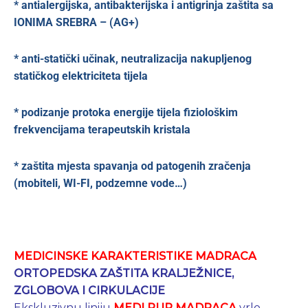
* antialergijska, antibakterijska i antigrinja zaštita sa
IONIMA SREBRA – (AG+)
* anti-statički učinak, neutralizacija nakupljenog
statičkog elektriciteta tijela
* podizanje protoka energije tijela fiziološkim
frekvencijama terapeutskih kristala
* zaštita mjesta spavanja od patogenih zračenja
(mobiteli, WI-FI, podzemne vode…)
MEDICINSKE KARAKTERISTIKE MADRACA
ORTOPEDSKA ZAŠTITA KRALJEŽNICE,
ZGLOBOVA I CIRKULACIJE
Ekskluzivnu liniju
MEDI PUR MADRACA
vrlo