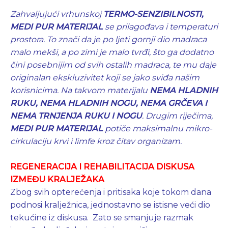
Zahvaljujući vrhunskoj
TERMO-SENZIBILNOSTI,
MEDI PUR MATERIJAL
se prilagođava i temperaturi
prostora. To znači da je po ljeti gornji dio madraca
malo mekši, a po zimi je malo tvrđi, što ga dodatno
čini posebnijim od svih ostalih madraca, te mu daje
originalan ekskluzivitet koji se jako sviđa našim
korisnicima. Na takvom materijalu
NEMA HLADNIH
RUKU, NEMA HLADNIH NOGU, NEMA GRČEVA I
NEMA
TRNJENJA RUKU I NOGU
.
Drugim riječima,
MEDI PUR MATERIJAL
potiče maksimalnu mikro-
cirkulaciju krvi i limfe kroz čitav organizam.
REGENERACIJA I REHABILITACIJA DISKUSA
IZMEĐU KRALJEŽAKA
Zbog svih opterećenja i pritisaka koje tokom dana
podnosi kralježnica, jednostavno se istisne veći dio
tekućine iz diskusa. Zato se smanjuje razmak