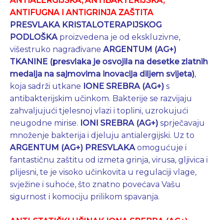
ANTIALERGIJSKA, ANTIBAKTERIJSKA,
ANTIFUGNA I ANTIGRINJA ZAŠTITA
PRESVLAKA KRISTALOTERAPIJSKOG
PODLOŠKA
proizvedena je od ekskluzivne,
višestruko nagrađivane
ARGENTUM (AG+)
TKANINE (presvlaka je osvojila na desetke zlatnih
medalja na sajmovima inovacija diljem svijeta)
,
koja sadrži utkane
IONE SREBRA (AG+)
s
antibakterijskim učinkom. Bakterije se razvijaju
zahvaljujući tjelesnoj vlazi i toplini, uzrokujući
neugodne mirise.
IONI SREBRA (AG+)
sprječavaju
množenje bakterija i djeluju antialergijski. Uz to
ARGENTUM
(AG+) PRESVLAKA
omogućuje i
fantastičnu zaštitu od izmeta grinja, virusa, gljivica i
plijesni, te je visoko učinkovita u regulaciji vlage,
svježine i suhoće, što znatno povećava Vašu
sigurnost i komociju prilikom spavanja.