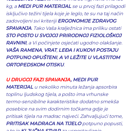
kg, a
MEDI PUR MATERIJAL
se u prvoj fazi prilagodi
isključivo težini tijela koje je leglo, te su na taj način
zadovoljeni svi kriteriji
ERGONOMIJE ZDRAVOG
SPAVANJA
. Tako
Vaša kralježnica ima priliku ostati
STO POSTO U SVOJOJ PRIRODNOJ FIZIOLOŠKOJ
RAVNINI
, a Vi počinjete osjećati ugodno olakšanje.
VAŠA RAMENA
,
VRAT
,
LEĐA I KUKOVI POSTAJU
POTPUNO OPUŠTENI
,
A VI LEŽITE U VLASTITOM
ORTOPEDSKOM OTISKU
.
U DRUGOJ FAZI SPAVANJA
, MEDI PUR
MATERIJAL
u nekoliko minuta ležanja apsorbira
toplinu ljudskog tijela, a pošto ima vrhunske
termo-senzibilne karakteristike dodatno smekša
posebice na svim dodirnim točkama gdje je
pritisak tijela na madrac najveći. Zahvaljujući tome,
PRITISAK MADRACA NA TIJELO
potpuno popusti,
a to je
KLJUČNA STVAR
za uspostavljanje