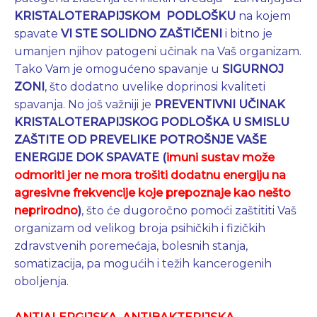
KRISTALOTERAPIJSKOM PODLOŠKU
na kojem
spavate
VI STE SOLIDNO ZAŠTIČENI
i bitno je
umanjen njihov patogeni učinak na Vaš organizam.
Tako Vam je omogućeno spavanje u
SIGURNOJ
ZONI
, što dodatno uvelike doprinosi kvaliteti
spavanja. No još važniji je
PREVENTIVNI UČINAK
KRISTALOTERAPIJSKOG PODLOŠKA U SMISLU
ZAŠTITE OD PREVELIKE POTROŠNJE VAŠE
ENERGIJE DOK SPAVATE (
imuni sustav može
odmoriti jer ne mora trošiti dodatnu energiju na
agresivne frekvencije koje prepoznaje kao nešto
neprirodno
)
, što će dugoročno pomoći zaštititi Vaš
organizam od velikog broja psihičkih i fizičkih
zdravstvenih poremećaja, bolesnih stanja,
somatizacija, pa mogućih i težih kancerogenih
oboljenja.