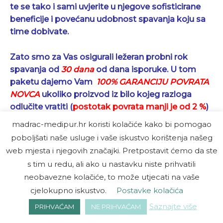
te se tako i sami uvjerite u njegove sofisticirane
beneficije i povećanu udobnost spavanja koju sa
time dobivate.
Zato smo za Vas osigurali ležeran
probni rok
spavanja od
30 dana
od dana isporuke
. U tom
paketu
dajemo Vam
100% GARANCIJU POVRATA
NOVCA
ukoliko proizvod iz bilo kojeg razloga
odlučite
vratiti
(
postotak povrata manji je od 2 %
)
–
vraćamo Vam novac u cijelosti i besplatno
madrac-medipur.hr koristi kolačiće kako bi pomogao
preuzimamo proizvod naza
d.
poboljšati naše usluge i vaše iskustvo korištenja našeg
web mjesta i njegovih značajki. Pretpostavit ćemo da ste
SAVJET:
s tim u redu, ali ako u nastavku niste prihvatili
a
) ukoliko već imate noviji madrac
sa kojim ste
neobavezne kolačiće, to može utjecati na vaše
doista zadovoljni, zatražite ponudu samo za
cjelokupno iskustvo.
Postavke kolačića
TERAPEUTSKI PODLOŽAK KRISTALOTERAPIJA
Saznajte više
(2,5 cm debljine)
i Vaš madrac oplemeniti ćete svim
PRIHVAĆAM
NE PRIHVAĆAM
opisanim dodanim vrijednostima koje omogućuje