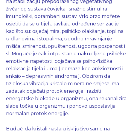
na stabilizaciju prepodraženog vegetativnog
živčanog sustava čovjeka i snažno stimulira
imunološki, obrambeni sustav. Vrlo brzo možete
osjetiti da se u tijelu javljaju određene senzacije
kao što su: osjećaj mira, psihičko olakšanje, toplina
u dlanovima i stopalima, ugodno mravinjanje
mišića, smirenost, opuštenost, ugodna pospanost i
sl. Moguće je čak i otpuštanje nakupljene psihičke
emotivne napetosti, pojačava se psiho-fizička
relaksacija tijela i uma ( pomaže kod anksioznosti i
anksio – depresivnih sindroma ). Obzirom da
fiziološka vibracija kristalo mineralne smjese ima
zadatak pojačati protok energije i razbiti
energetske blokade u organizmu, ona rekanalizira
slabe točke u organizmu i ponovo uspostavlja
normalan protok energije.
Budući da kristali nastaju isključivo samo na