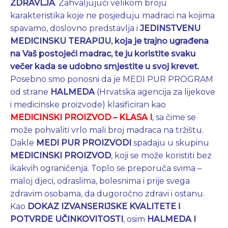
ZDRAVLJA
. Zahvaljujući velikom broju
karakteristika koje ne posjeduju madraci na kojima
spavamo, doslovno predstavlja i
JEDINSTVENU
MEDICINSKU TERAPIJU, koja je trajno ugrađena
na Vaš postojeći madrac, te ju koristite svaku
večer kada se udobno smjestite u svoj krevet.
Posebno smo ponosni da je MEDI PUR PROGRAM
od strane
HALMEDA
(Hrvatska agencija za lijekove
i medicinske proizvode) klasificiran kao
MEDICINSKI PROIZVOD – KLASA I
, sa čime se
može pohvaliti vrlo mali broj madraca na tržištu.
Dakle
MEDI PUR PROIZVODI
spadaju u skupinu
MEDICINSKI PROIZVOD
, koji se može koristiti bez
ikakvih ograničenja. Toplo se preporuča svima –
maloj djeci, odraslima, bolesnima i prije svega
zdravim osobama, da dugoročno zdravi i ostanu.
Kao
DOKAZ IZVANSERIJSKE KVALITETE i
POTVRDE UČINKOVITOSTI
, osim
HALMEDA I