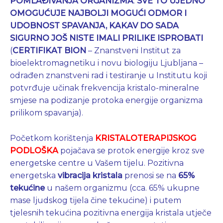
POMLAĐIVANJA ORGANIZMA
.
SVE TO
UJEDNO
OMOGUĆUJE NAJBOLJI MOGUĆI ODMOR I
UDOBNOST SPAVANJA, KAKAV DO SADA
SIGURNO JOŠ NISTE IMALI PRILIKE ISPROBATI
(
CERTIFIKAT BION
– Znanstveni Institut za
bioelektromagnetiku i novu biologiju Ljubljana –
odrađen znanstveni rad i testiranje u Institutu koji
potvrđuje učinak frekvencija kristalo-mineralne
smjese na podizanje protoka energije organizma
prilikom spavanja).
Početkom korištenja
KRISTALOTERAPIJSKOG
PODLOŠKA
pojačava se protok energije kroz sve
energetske centre u Vašem tijelu. Pozitivna
energetska
vibracija kristala
prenosi se na
65%
tekućine
u našem organizmu (cca. 65% ukupne
mase ljudskog tijela čine tekućine) i putem
tjelesnih tekućina pozitivna energija kristala utječe