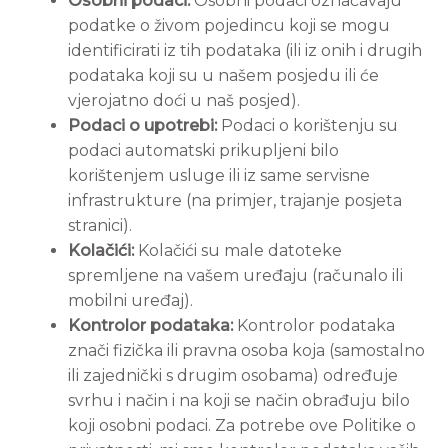
Osobni podaci:
Osobni podaci označavaju
podatke o živom pojedincu koji se mogu
identificirati iz tih podataka (ili iz onih i drugih
podataka koji su u našem posjedu ili će
vjerojatno doći u naš posjed).
Podaci o upotrebi:
Podaci o korištenju su
podaci automatski prikupljeni bilo
korištenjem usluge ili iz same servisne
infrastrukture (na primjer, trajanje posjeta
stranici).
Kolačići:
Kolačići su male datoteke
spremljene na vašem uređaju (računalo ili
mobilni uređaj).
Kontrolor podataka:
Kontrolor podataka
znači fizička ili pravna osoba koja (samostalno
ili zajednički s drugim osobama) određuje
svrhu i način i na koji se način obrađuju bilo
koji osobni podaci. Za potrebe ove Politike o