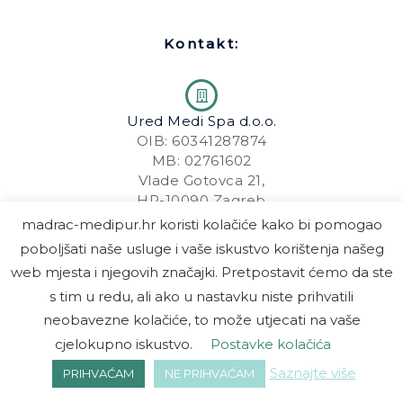
e
t
b
a
o
g
Kontakt:
o
r
k
a
-
m
f
Ured Medi Spa d.o.o.
OIB: 60341287874
MB: 02761602
Vlade Gotovca 21,
HR-10090 Zagreb
madrac-medipur.hr koristi kolačiće kako bi pomogao
poboljšati naše usluge i vaše iskustvo korištenja našeg
+385 92 356 5978
web mjesta i njegovih značajki. Pretpostavit ćemo da ste
s tim u redu, ali ako u nastavku niste prihvatili
neobavezne kolačiće, to može utjecati na vaše
+385 42 490 607
cjelokupno iskustvo.
Postavke kolačića
Saznajte više
PRIHVAĆAM
NE PRIHVAĆAM