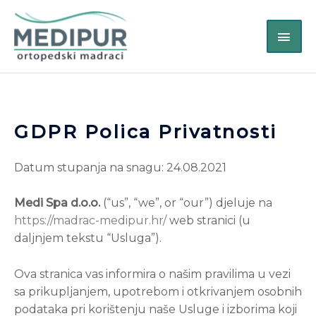
Skip
MAI
to
content
ME
GDPR Polica Privatnosti
Datum stupanja na snagu: 24.08.2021
Medi Spa d.o.o.
(“us”, “we”, or “our”) djeluje na
https://madrac-medipur.hr/
web stranici (u
daljnjem tekstu “Usluga”).
Ova stranica vas informira o našim pravilima u vezi
sa prikupljanjem, upotrebom i otkrivanjem osobnih
podataka pri korištenju naše Usluge i izborima koji