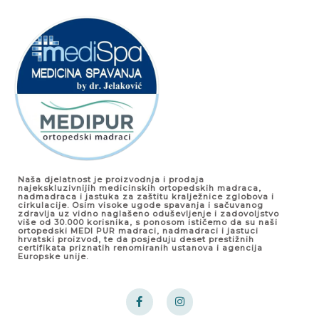
Naša djelatnost je proizvodnja i prodaja
najekskluzivnijih medicinskih ortopedskih madraca,
nadmadraca i jastuka za zaštitu kralježnice zglobova i
cirkulacije. Osim visoke ugode spavanja i sačuvanog
zdravlja uz vidno naglašeno oduševljenje i zadovoljstvo
više od 30.000 korisnika, s ponosom ističemo da su naši
ortopedski MEDI PUR madraci, nadmadraci i jastuci
hrvatski proizvod, te da posjeduju deset prestižnih
certifikata priznatih renomiranih ustanova i agencija
Europske unije.
F
I
a
n
c
s