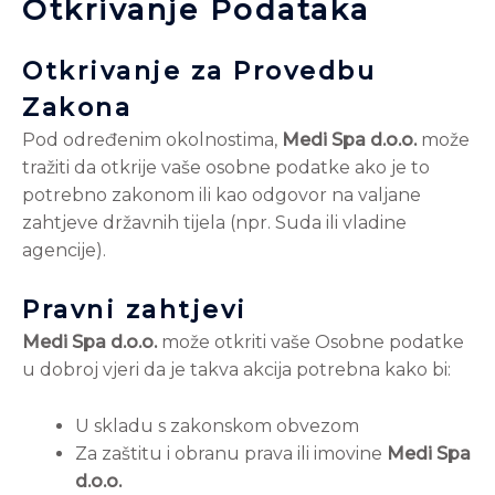
Otkrivanje Podataka
Otkrivanje za Provedbu
Zakona
Pod određenim okolnostima,
Medi Spa d.o.o.
može
tražiti da otkrije vaše osobne podatke ako je to
potrebno zakonom ili kao odgovor na valjane
zahtjeve državnih tijela (npr. Suda ili vladine
agencije).
Pravni zahtjevi
Medi Spa d.o.o.
može otkriti vaše Osobne podatke
u dobroj vjeri da je takva akcija potrebna kako bi:
U skladu s zakonskom obvezom
Za zaštitu i obranu prava ili imovine
Medi Spa
d.o.o.