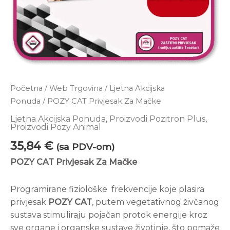
Početna
/
Web Trgovina
/
Ljetna Akcijska
Ponuda
/ POZY CAT Privjesak Za Mačke
Ljetna Akcijska Ponuda
,
Proizvodi Pozitron Plus
,
Proizvodi Pozy Animal
35,84
€
(sa PDV-om)
POZY CAT Privjesak Za Mačke
Programirane fiziološke frekvencije koje plasira
privjesak
POZY CAT
, putem vegetativnog živčanog
sustava stimuliraju pojačan protok energije kroz
sve organe i organske sustave životinje, što pomaže