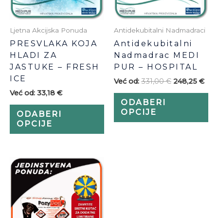
se
se
mogu
m
odabrati
od
Ljetna Akcijska Ponuda
Antidekubitalni Nadmadraci
na
na
PRESVLAKA KOJA
Antidekubitalni
stranici
str
HLADI ZA
Nadmadrac MEDI
proizvoda
pr
JASTUKE – FRESH
PUR – HOSPITAL
ICE
Već od:
331,00
€
248,25
€
Već od:
33,18
€
ODABERI
OPCIJE
ODABERI
OPCIJE