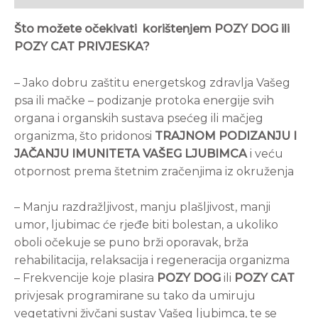
Što možete očekivati korištenjem POZY DOG ili
POZY CAT PRIVJESKA?
– Jako dobru zaštitu energetskog zdravlja Vašeg
psa ili mačke – podizanje protoka energije svih
organa i organskih sustava psećeg ili mačjeg
organizma, što pridonosi
TRAJNOM PODIZANJU I
JAČANJU IMUNITETA VAŠEG LJUBIMCA
i veću
otpornost prema štetnim zračenjima iz okruženja
– Manju razdražljivost, manju plašljivost, manji
umor, ljubimac će rjeđe biti bolestan, a ukoliko
oboli očekuje se puno brži oporavak, brža
rehabilitacija, relaksacija i regeneracija organizma
– Frekvencije koje plasira
POZY DOG
ili
POZY CAT
privjesak programirane su tako da umiruju
vegetativni živčani sustav Vašeg ljubimca, te se