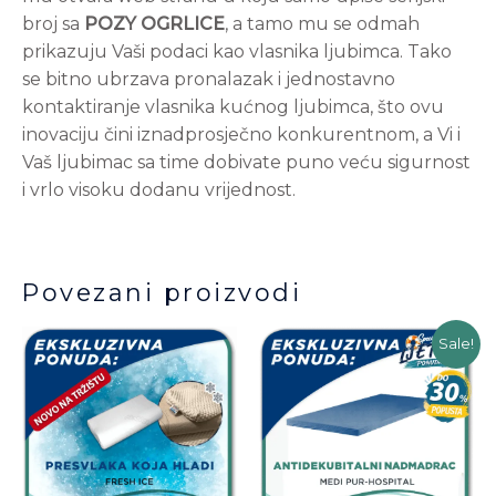
broj sa
POZY OGRLICE
, a tamo mu se odmah
prikazuju Vaši podaci kao vlasnika ljubimca. Tako
se bitno ubrzava pronalazak i jednostavno
kontaktiranje vlasnika kućnog ljubimca, što ovu
inovaciju čini iznadprosječno konkurentnom, a Vi i
Vaš ljubimac sa time dobivate puno veću sigurnost
i vrlo visoku dodanu vrijednost.
Povezani proizvodi
Ovaj
Ov
Sale!
proizvod
pr
ima
im
više
vi
varijanti.
var
Opcije
Op