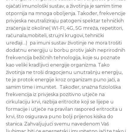
ojačati imunološki sustav, a životinja je samim time
otpornija na mnoga oboljenja. Također, frekvencije
privjeska neutraliziraju patogeni spektar tehničkih
zračenja iz okoline( WI-FI, 4G, 5G mreža, repetitori,
računala,mobiteli, strujni krugovi, tehnički
uređaji…) pa imuni sustav životinje ne mora trošiti
dodatnu energiju u borbu protiv jakih neprirodnih
frekvencija bežičnih tehnologija, koje su poznate
kao veliki kradljivci energije organizma. Tako
životinja ne troši dragocjenu unutrašnju energiju,
te je protok energije kroz organizam puno jači, a
samim time i imunitet. Također, snažna fiziološka
frekvencija iz privjeska pozitivno utječe na
cirkulaciju krvi, razbija eritrocite koji se lijepe u
formacije i utječe na pravilan raspored eritrocita u
krvi, što osigurava puno bolji prijenos kisika do
stanica. Zahvaljujući svemu navedenom Vaš
ljubimac biti će energetski i imunitetno jači,te tako i