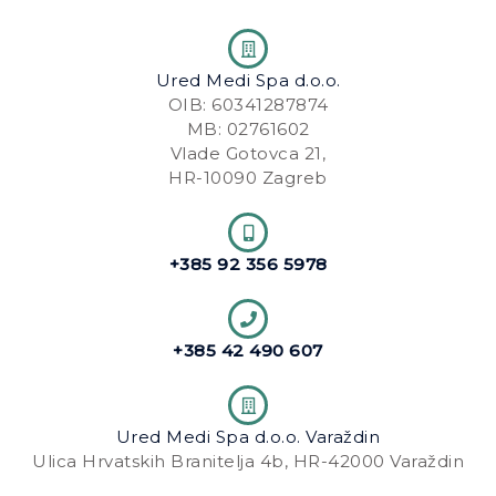
k
a
-
m
f
Ured Medi Spa d.o.o.
OIB: 60341287874
MB: 02761602
Vlade Gotovca 21,
HR-10090 Zagreb
+385 92 356 5978
+385 42 490 607
Ured Medi Spa d.o.o. Varaždin
Ulica Hrvatskih Branitelja 4b, HR-42000 Varaždin