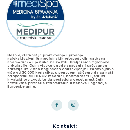
Naša djelatnost je proizvodnja i prodaja
najekskluzivnijih medicinskih ortopedskih madraca,
nadmadraca i jastuka za zaštitu kralježnice zglobova i
cirkulacije. Osim visoke ugode spavanja i sačuvanog
zdravlja uz vidno naglašeno oduševljenje i zadovoljstvo
više od 30.000 korisnika, s ponosom ističemo da su naši
ortopedski MEDI PUR madraci, nadmadraci i jastuci
hrvatski proizvod, te da posjeduju deset prestižnih
certifikata priznatih renomiranih ustanova i agencija
Europske unije.
F
I
a
n
c
s
e
t
b
a
o
g
Kontakt:
o
r