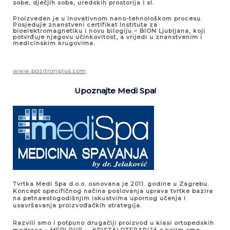
sobe, dječjih soba, uredskih prostorija i sl.
Proizveden je u inovativnom nano-tehnološkom procesu.
Posjeduje znanstveni certifikat Instituta za
bioelektromagnetiku i novu bilogiju – BION Ljubljana, koji
potvrđuje njegovu učinkovitost, a vrijedi u znanstvenim i
medicinskim krugovima.
www.pozitronplus.com
Upoznajte Medi Spa!
Tvrtka Medi Spa d.o.o. osnovana je 2011. godine u Zagrebu.
Koncept specifičnog načina poslovanja uprava tvrtke bazira
na petnaestogodišnjim iskustvima upornog učenja i
usavršavanja proizvođačkih strategija.
Razvili smo i potpuno drugačiji proizvod u klasi ortopedskih
madraca – MEDI PUR – KRISTALOTERAPIJA s kojim smo