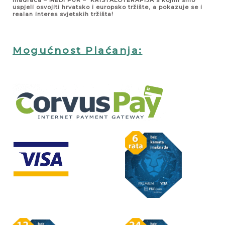
uspjeli osvojiti hrvatsko i europsko tržište, a pokazuje se i
realan interes svjetskih tržišta!
Mogućnost Plaćanja: