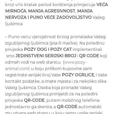
kroz vrlo kratak period korištenja primjećuje
VEĆA
MIRNOĆA
,
MANJA AGRESIVNOST
,
MANJA
NERVOZA I PUNO VEĆE ZADOVOLJSTVO
Vašeg
ljubimca
– Puno veću vjerojatnost brzog pronalaska Vašeg
izgubljenog ljubimca (psa ili mačke). Na poleđinu
privjeska
POZY DOG I POZY CAT
implementirali
smo
JEDINSTVENI SERIJSKI BROJ
i
QR CODE
koji
odmah vodi na web stanicu (
www.pozy-
animal.com
) u koju prilikom kupovine sami
registrirate serijski broj Vaše
POZY OGRLICE
, i Vaše
kontakt podatke, a imate mjesta i za nekoliko slika
Vašeg ljubimca. Osoba koja pronađe Vašeg
izgubljenog ljubimca primijetiti će na poleđini
privjeska
QR-CODE
, putem mobilnog telefona
jednostavno ga skenira, a
QR-CODE
automatski
mu otvara web stranu u koju samo upiše serijski