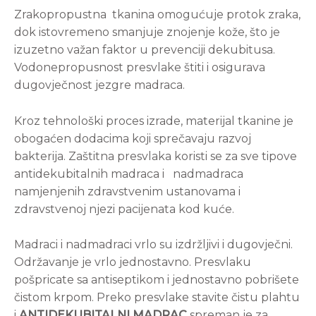
Zrakopropustna tkanina omogućuje protok zraka,
dok istovremeno smanjuje znojenje kože, što je
izuzetno važan faktor u prevenciji dekubitusa.
Vodonepropusnost presvlake štiti i osigurava
dugovječnost jezgre madraca.
Kroz tehnološki proces izrade, materijal tkanine je
obogaćen dodacima koji sprečavaju razvoj
bakterija. Zaštitna presvlaka koristi se za sve tipove
antidekubitalnih madraca i nadmadraca
namjenjenih zdravstvenim ustanovama i
zdravstvenoj njezi pacijenata kod kuće.
Madraci i nadmadraci vrlo su izdržljivi i dugovječni.
Održavanje je vrlo jednostavno. Presvlaku
pošpricate sa antiseptikom i jednostavno pobrišete
čistom krpom. Preko presvlake stavite čistu plahtu
i
ANTIDEKUBITALNI MADRAC
spreman je za