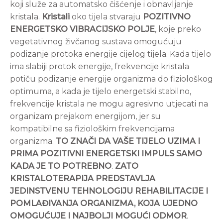
koji služe za automatsko čišćenje i obnavljanje
kristala.
Kristali
oko tijela stvaraju
POZITIVNO
ENERGETSKO VIBRACIJSKO POLJE
, koje preko
vegetativnog živčanog sustava omogućuju
podizanje protoka energije cijelog tijela. Kada tijelo
ima slabiji protok energije, frekvencije kristala
potiču podizanje energije organizma do fiziološkog
optimuma, a kada je tijelo energetski stabilno,
frekvencije kristala ne mogu agresivno utjecati na
organizam prejakom energijom, jer su
kompatibilne sa fiziološkim frekvencijama
organizma.
TO ZNAČI DA VAŠE TIJELO UZIMA I
PRIMA POZITIVNI ENERGETSKI IMPULS SAMO
KADA JE TO POTREBNO
.
ZATO
KRISTALOTERAPIJA PREDSTAVLJA
JEDINSTVENU TEHNOLOGIJU REHABILITACIJE I
POMLAĐIVANJA ORGANIZMA, KOJA UJEDNO
OMOGUĆUJE I NAJBOLJI MOGUĆI ODMOR
.