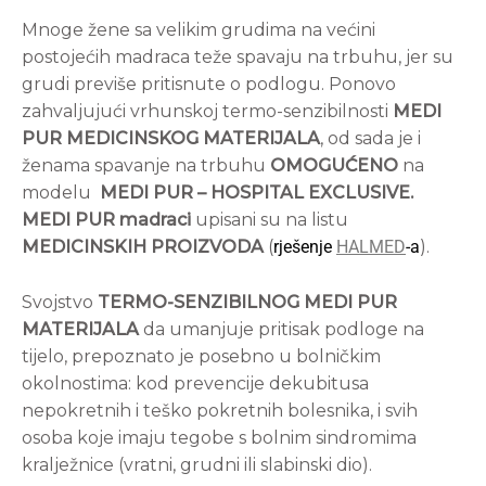
Mnoge žene sa velikim grudima na većini
postojećih madraca teže spavaju na trbuhu, jer su
grudi previše pritisnute o podlogu. Ponovo
zahvaljujući vrhunskoj termo-senzibilnosti
MEDI
PUR MEDICINSKOG MATERIJALA
, od sada je i
ženama spavanje na trbuhu
OMOGUĆENO
na
modelu
MEDI PUR – HOSPITAL EXCLUSIVE.
MEDI PUR madraci
upisani su na listu
MEDICINSKIH PROIZVODA
(
rješenje
HALMED
-a
).
Svojstvo
TERMO-SENZIBILNOG MEDI PUR
MATERIJALA
da umanjuje pritisak podloge na
tijelo, prepoznato je posebno u bolničkim
okolnostima: kod prevencije dekubitusa
nepokretnih i teško pokretnih bolesnika, i svih
osoba koje imaju tegobe s bolnim sindromima
kralježnice (vratni, grudni ili slabinski dio).