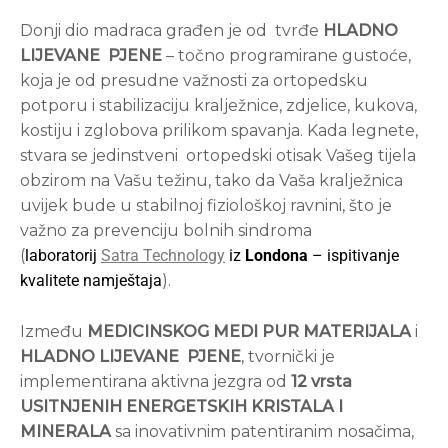
Donji dio madraca građen je od tvrđe
HLADNO
LIJEVANE PJENE
– točno programirane gustoće,
koja je od presudne važnosti za ortopedsku
potporu i stabilizaciju kralježnice, zdjelice, kukova,
kostiju i zglobova prilikom spavanja. Kada legnete,
stvara se jedinstveni ortopedski otisak Vašeg tijela
obzirom na Vašu težinu, tako da Vaša kralježnica
uvijek bude u stabilnoj fiziološkoj ravnini, što je
važno za prevenciju bolnih sindroma
(
laboratorij
Satra Technology
iz
Londona
– ispitivanje
kvalitete namještaja
).
Između
MEDICINSKOG MEDI PUR MATERIJALA
i
HLADNO LIJEVANE PJENE
, tvornički je
implementirana aktivna jezgra od
12 vrsta
USITNJENIH ENERGETSKIH KRISTALA I
MINERALA
sa inovativnim patentiranim nosačima,