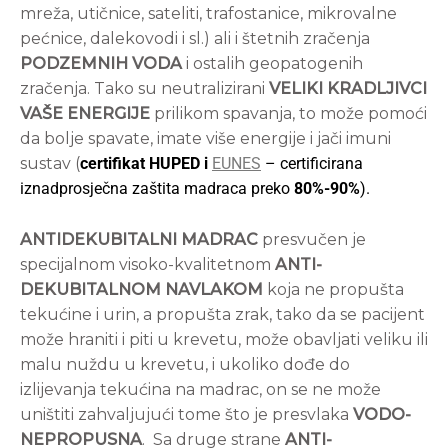
mreža, utičnice, sateliti, trafostanice, mikrovalne
pećnice, dalekovodi i sl.) ali i štetnih zračenja
PODZEMNIH VODA
i ostalih geopatogenih
zračenja. Tako su neutralizirani
VELIKI KRADLJIVCI
VAŠE ENERGIJE
prilikom spavanja, to može pomoći
da bolje spavate, imate više energije i jači imuni
sustav (
certifikat HUPED i
EUNES
– certificirana
iznadprosječna zaštita madraca preko
80%-90%
).
ANTIDEKUBITALNI MADRAC
presvučen je
specijalnom visoko-kvalitetnom
ANTI-
DEKUBITALNOM NAVLAKOM
koja ne propušta
tekućine i urin, a propušta zrak, tako da se pacijent
može hraniti i piti u krevetu, može obavljati veliku ili
malu nuždu u krevetu, i ukoliko dođe do
izlijevanja tekućina na madrac, on se ne može
uništiti zahvaljujući tome što je presvlaka
VODO-
NEPROPUSNA
. Sa druge strane
ANTI-