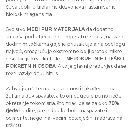
čuva toplinu tijela i ne dozvoljava nastanjivanje
biološkim agensima.
Svojstvo
MEDI PUR MATERIJALA
da dodatno
smekša pod utjecajem temperature tijela, na svim
dodirnim točkama gdje je pritisak tijela na podlogu
najveći, omogućuje ekstremno bolji protok mikro-
cirkulacije krvi i limfe kod
NEPOKRETNIH I TEŠKO
POKRETNIH OSOBA
. A to je glavni preduvjet da se
teže razvije dekubitus.
Zahvaljujući termo-senzibilnosti također nema
žuljanja dok spavate, a to omogućuje puno rjeđe
okretanje tokom sna, što znači da se za oko
70%
rjeđe
budite, pa se daleko bolje naspavate i
odmorite, nego na većini postojećih madraca na
tržištu.