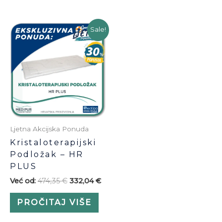
Sale!
Ljetna Akcijska Ponuda
Kristaloterapijski
Podložak – HR
PLUS
Već od:
474,35
€
332,04
€
PROČITAJ VIŠE