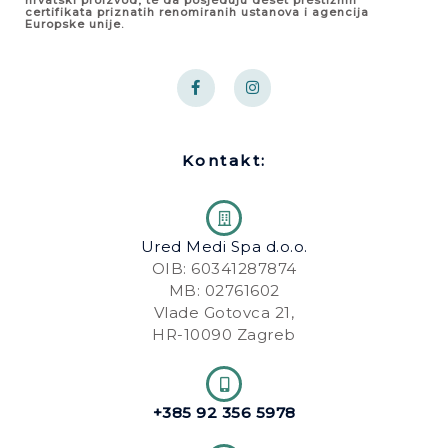
certifikata priznatih renomiranih ustanova i agencija
Europske unije.
F
I
a
n
c
s
e
t
b
a
o
g
Kontakt:
o
r
k
a
-
m
f
Ured Medi Spa d.o.o.
OIB: 60341287874
MB: 02761602
Vlade Gotovca 21,
HR-10090 Zagreb
+385 92 356 5978