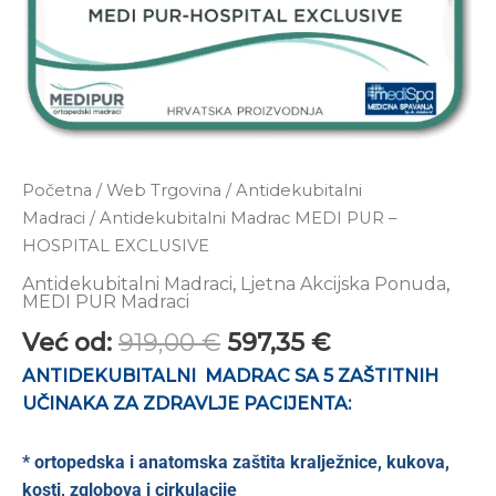
Početna
/
Web Trgovina
/
Antidekubitalni
Madraci
/ Antidekubitalni Madrac MEDI PUR –
HOSPITAL EXCLUSIVE
Antidekubitalni Madraci
,
Ljetna Akcijska Ponuda
,
MEDI PUR Madraci
Već od:
919,00
€
597,35
€
ANTIDEKUBITALNI MADRAC SA 5 ZAŠTITNIH
UČINAKA ZA ZDRAVLJE PACIJENTA:
* ortopedska i anatomska zaštita kralježnice, kukova,
kosti, zglobova i cirkulacije