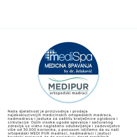
Naša djelatnost je proizvodnja i prodaja
najekskluzivnijih medicinskih ortopedskih madraca,
nadmadraca i jastuka za zaštitu kralježnice zglobova i
cirkulacije. Osim visoke ugode spavanja i sačuvanog
zdravlja uz vidno naglašeno oduševljenje i zadovoljstvo
više od 30.000 korisnika, s ponosom ističemo da su naši
ortopedski MEDI PUR madraci, nadmadraci i jastuci
hrvatski proizvod, te da posjeduju deset prestižnih