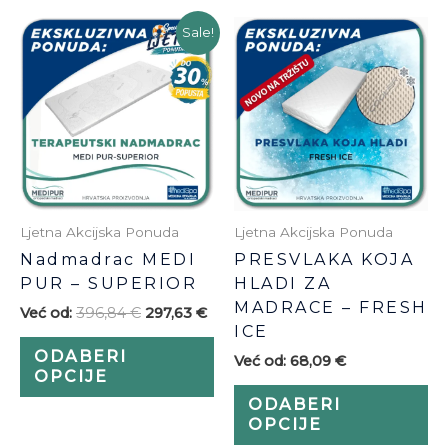
Ovaj
Ov
Sale!
proizvod
pr
ima
im
više
vi
varijanti.
var
Opcije
Op
se
se
mogu
m
odabrati
od
Ljetna Akcijska Ponuda
Ljetna Akcijska Ponuda
na
na
PRESVLAKA KOJA
Nadmadrac MEDI
stranici
str
HLADI ZA
PUR – SUPERIOR
proizvoda
pr
MADRACE – FRESH
Već od:
396,84
€
297,63
€
ICE
ODABERI
Već od:
68,09
€
OPCIJE
ODABERI
OPCIJE