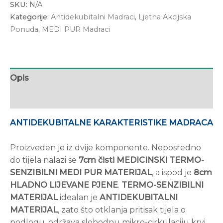
SKU:
N/A
Kategorije:
Antidekubitalni Madraci
,
Ljetna Akcijska
Ponuda
,
MEDI PUR Madraci
Opis
Dodatne informacije
ANTIDEKUBITALNE KARAKTERISTIKE MADRACA
Proizveden je iz dvije komponente. Neposredno
do tijela nalazi se
7cm
čisti MEDICINSKI TERMO-
SENZIBILNI MEDI PUR MATERIJAL
, a ispod je
8cm
HLADNO LIJEVANE PJENE
.
TERMO-SENZIBILNI
MATERIJAL
idealan je
ANTIDEKUBITALNI
MATERIJAL
, zato što otklanja pritisak tijela o
podlogu, održava slobodnu mikro-cirkulaciju krvi,