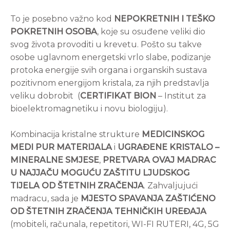
To je posebno važno kod
NEPOKRETNIH I TEŠKO
POKRETNIH OSOBA
, koje su osuđene veliki dio
svog života provoditi u krevetu. Pošto su takve
osobe uglavnom energetski vrlo slabe, podizanje
protoka energije svih organa i organskih sustava
pozitivnom energijom kristala, za njih predstavlja
veliku dobrobit (
CERTIFIKAT BION
– Institut za
bioelektromagnetiku i novu biologiju).
Kombinacija kristalne strukture
MEDICINSKOG
MEDI PUR MATERIJALA
i
UGRAĐENE KRISTALO –
MINERALNE SMJESE
,
PRETVARA OVAJ MADRAC
U NAJJAČU MOGUĆU ZAŠTITU LJUDSKOG
TIJELA OD ŠTETNIH ZRAČENJA
. Zahvaljujući
madracu, sada je
MJESTO SPAVANJA ZAŠTIĆENO
OD ŠTETNIH ZRAČENJA TEHNIČKIH UREĐAJA
(mobiteli, računala, repetitori, WI-FI RUTERI, 4G, 5G