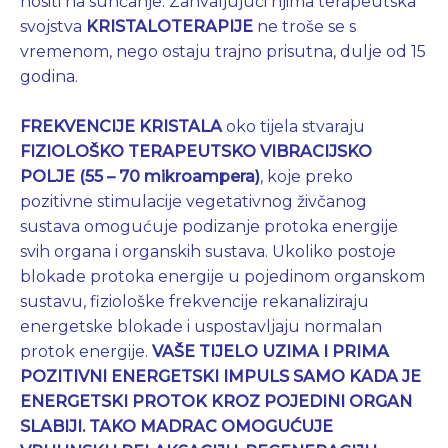
nositi na sunčanje. Zahvaljujući njima terapeutska
svojstva
KRISTALOTERAPIJE
ne troše se s
vremenom, nego ostaju trajno prisutna, dulje od 15
godina.
FREKVENCIJE KRISTALA
oko tijela stvaraju
FIZIOLOŠKO TERAPEUTSKO VIBRACIJSKO
POLJE (55 – 70 mikroampera)
, koje preko
pozitivne stimulacije vegetativnog živčanog
sustava omogućuje podizanje protoka energije
svih organa i organskih sustava. Ukoliko postoje
blokade protoka energije u pojedinom organskom
sustavu, fiziološke frekvencije rekanaliziraju
energetske blokade i uspostavljaju normalan
protok energije.
VAŠE TIJELO UZIMA I PRIMA
POZITIVNI ENERGETSKI IMPULS SAMO KADA JE
ENERGETSKI PROTOK KROZ POJEDINI ORGAN
SLABIJI. TAKO MADRAC OMOGUĆUJE