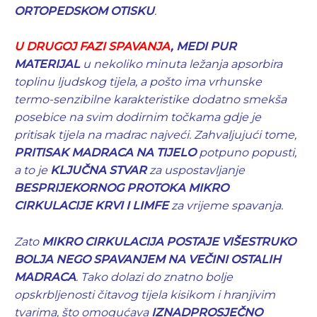
ORTOPEDSKOM OTISKU
.
U DRUGOJ FAZI SPAVANJA
, MEDI PUR
MATERIJAL
u nekoliko minuta ležanja apsorbira
toplinu ljudskog tijela, a pošto ima vrhunske
termo-senzibilne karakteristike dodatno smekša
posebice na svim dodirnim točkama gdje je
pritisak tijela na madrac najveći. Zahvaljujući tome,
PRITISAK MADRACA NA TIJELO
potpuno popusti,
a to je
KLJUČNA STVAR
za uspostavljanje
BESPRIJEKORNOG PROTOKA MIKRO
CIRKULACIJE KRVI I LIMFE
za vrijeme spavanja.
Zato
MIKRO CIRKULACIJA POSTAJE VIŠESTRUKO
BOLJA NEGO SPAVANJEM NA VEČINI OSTALIH
MADRACA
. Tako dolazi do znatno bolje
opskrbljenosti čitavog tijela kisikom i hranjivim
tvarima, što omogućava
IZNADPROSJEČNO