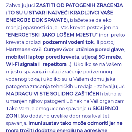
Zahvaljujući
ZAŠTITI OD PATOGENIH ZRAČENJA
(
TO SU U STVARI NAJVEĆI KRADLJIVCI VAŠE
ENERGIJE DOK SPAVATE
), izlažete se daleko
manjoj opasnosti da je i Vaš krevet postavljen na
“
ENERGETSKI JAKO
LOŠEM MJESTU
“ (npr. preko
kreveta prolazi
podzemni vodeni tok
, ili postoji
Hartmann-ov
ili
Curryev čvor
,
utičnice pored glave
,
mobitel i laptop pored kreveta
,
utjecaj 5G mreže
,
WI-FI signala
ili
repetitora
…). Ukoliko se na Vašem
mjestu spavanja i nalazi zračenje podzemnog
vodenog toka, i ukoliko su u Vašem domu jaka
patogena zračenja tehničkih uređaja – zahvaljujući
MADRACU
VI STE SOLIDNO ZAŠTIĆENI
i bitno je
umanjen njihov patogeni učinak na Vaš organizam.
Tako Vam je omogućeno spavanje u
SIGURNOJ
ZONI
, što dodatno uvelike doprinosi kvaliteti
spavanja.
Imuni sustav tako može odmoriti jer ne
mora trošiti dodatnu energiju na agresivne