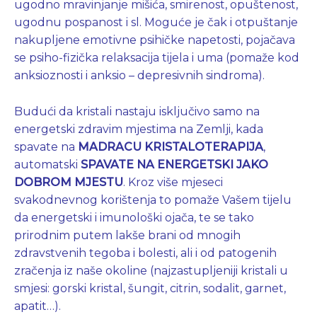
ugodno mravinjanje mišića, smirenost, opuštenost,
ugodnu pospanost i sl. Moguće je čak i otpuštanje
nakupljene emotivne psihičke napetosti, pojačava
se psiho-fizička relaksacija tijela i uma (pomaže kod
anksioznosti i anksio – depresivnih sindroma).
Budući da kristali nastaju isključivo samo na
energetski zdravim mjestima na Zemlji, kada
spavate na
MADRACU KRISTALOTERAPIJA
,
automatski
SPAVATE NA ENERGETSKI JAKO
DOBROM MJESTU
. Kroz više mjeseci
svakodnevnog korištenja to pomaže Vašem tijelu
da energetski i imunološki ojača, te se tako
prirodnim putem lakše brani od mnogih
zdravstvenih tegoba i bolesti, ali i od patogenih
zračenja iz naše okoline (najzastupljeniji kristali u
smjesi: gorski kristal, šungit, citrin, sodalit, garnet,
apatit…).