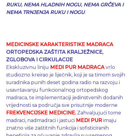
RUKU
,
NEMA HLADNIH NOGU
,
NEMA GRČEVA I
NEMA
TRNJENJA RUKU I NOGU
.
MEDICINSKE KARAKTERISTIKE MADRACA
ORTOPEDSKA ZAŠTITA KRALJEŽNICE,
ZGLOBOVA I CIRKULACIJE
Ekskluzivnu liniju
MEDI PUR MADRACA
vrlo
studiozno kreirao je liječnik, koji je sa timom svojih
suradnika punih deset godina radio na razvoju i
usavršavanju funkcionalnog ortopedskog
madraca, te implementaciji jedinstvenih dodanih
vrijednosti sa područja sve prisutnije moderne
FREKVENCIJSKE MEDICINE
.
Zahvaljujući tome
madraci, nadmadraci i jastuci
MEDI PUR
imaju
znatno više zaštitnih funkcija i sofisticiranih
beneficija za očuvanje zdravlja suvremenog