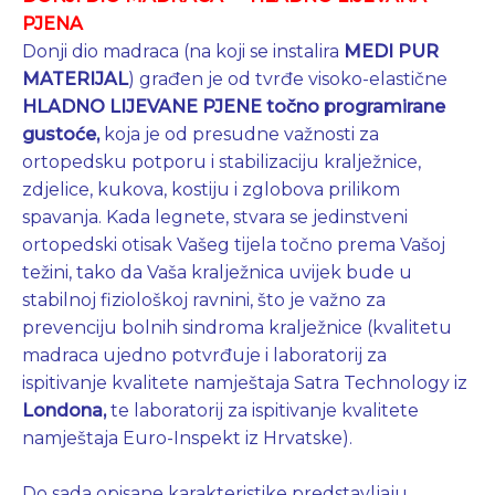
PJENA
Donji dio madraca (na koji se instalira
MEDI PUR
MATERIJAL
) građen je od tvrđe visoko-elastične
HLADNO LIJEVANE PJENE točno programirane
gustoće,
koja je od presudne važnosti za
ortopedsku potporu i stabilizaciju kralježnice,
zdjelice, kukova, kostiju i zglobova prilikom
spavanja. Kada legnete, stvara se jedinstveni
ortopedski otisak Vašeg tijela točno prema Vašoj
težini, tako da Vaša kralježnica uvijek bude u
stabilnoj fiziološkoj ravnini, što je važno za
prevenciju bolnih sindroma kralježnice (kvalitetu
madraca ujedno potvrđuje i laboratorij za
ispitivanje kvalitete namještaja
Satra Technology
iz
Londona,
te laboratorij za ispitivanje kvalitete
namještaja Euro-Inspekt iz Hrvatske).
Do sada opisane karakteristike predstavljaju