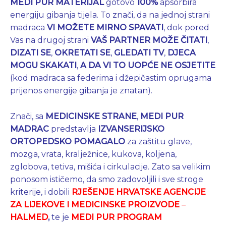
MEDI PUR MATERIJAL
gotovo
100%
apsorbira
energiju gibanja tijela. To znači, da na jednoj strani
madraca
VI MOŽETE MIRNO SPAVATI
, dok pored
Vas na drugoj strani
VAŠ PARTNER MOŽE ČITATI
,
DIZATI SE
,
OKRETATI SE
,
GLEDATI TV
,
DJECA
MOGU SKAKATI
,
A DA VI TO UOPĆE NE OSJETITE
(kod madraca sa federima i džepičastim oprugama
prijenos energije gibanja je znatan).
Znači, sa
MEDICINSKE STRANE
,
MEDI PUR
MADRAC
predstavlja
IZVANSERIJSKO
ORTOPEDSKO POMAGALO
za zaštitu glave,
mozga, vrata, kralježnice, kukova, koljena,
zglobova, tetiva, mišića i cirkulacije. Zato sa velikim
ponosom ističemo, da smo zadovoljili i sve stroge
kriterije, i dobili
RJEŠENJE HRVATSKE AGENCIJE
ZA LIJEKOVE I MEDICINSKE PROIZVODE
–
HALMED
,
te je
MEDI PUR PROGRAM