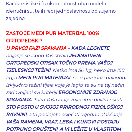
Karakteristike i funkcionalnost oba modela
identični su, te ih radi jednostavnosti opisujemo
zajedno
.
ZAŠTO JE MEDI PUR MATERIJAL 100%
ORTOPEDSKI?
U PRVOJ FAZI SPAVANJA
–
KADA LEGNETE
,
najprije se ispod Vas stvara
JEDINSTVENI
ORTOPEDSKI OTISAK
TOČNO PREMA VAŠOJ
TJELESNOJ TEŽINI
.
Netko ima 50 kg, neko ima 150
kg, a
MEDI PUR MATERIJAL
se u prvoj fazi prilagodi
isključivo težini tijela koje je leglo, te su na taj način
zadovoljeni svi kriteriji
ERGONOMIJE ZDRAVOG
SPAVANJA
. Tako
Vaša kralježnica ima priliku ostati
STO POSTO U SVOJOJ PRIRODNOJ FIZIOLOŠKOJ
RAVNINI
, a Vi počinjete osjećati ugodno olakšanje.
VAŠA RAMENA
,
VRAT
,
LEĐA I KUKOVI POSTAJU
POTPUNO OPUŠTENI
,
A VI LEŽITE U VLASTITOM