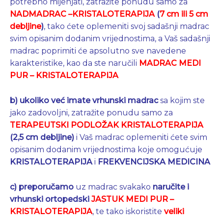
potrebno mijenjati, zatražite ponudu samo za
NADMADRAC –KRISTALOTERAPIJA
(
7 cm ili 5 cm
debljine
)
, tako ćete oplemeniti svoj sadašnji madrac
svim opisanim dodanim vrijednostima, a Vaš sadašnji
madrac poprimiti će apsolutno sve navedene
karakteristike, kao da ste naručili
MADRAC MEDI
PUR – KRISTALOTERAPIJA
b) ukoliko već imate vrhunski madrac
sa kojim ste
jako zadovoljni, zatražite ponudu samo za
TERAPEUTSKI PODLOŽAK KRISTALOTERAPIJA
(2,5 cm debljine)
i Vaš madrac oplemeniti ćete svim
opisanim dodanim vrijednostima koje omogućuje
KRISTALOTERAPIJA
i
FREKVENCIJSKA MEDICINA
c)
preporučamo
uz madrac svakako
naručite i
vrhunski ortopedski
JASTUK MEDI PUR –
KRISTALOTERAPIJA
, te tako iskoristite
veliki