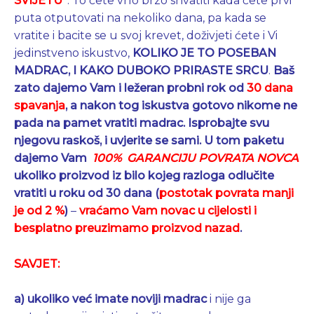
SVIJETU
“
. To ćete vrlo brzo shvatiti kada ćete prvi
puta otputovati na nekoliko dana, pa kada se
vratite i bacite se u svoj krevet, doživjeti ćete i Vi
jedinstveno iskustvo,
KOLIKO JE TO POSEBAN
MADRAC, I KAKO DUBOKO PRIRASTE SRCU
.
Baš
zato dajemo Vam i ležeran probni rok od
30 dana
spavanja
,
a nakon tog iskustva gotovo nikome ne
pada na pamet vratiti madrac. Isprobajte svu
njegovu raskoš, i uvjerite se sami.
U tom paketu
dajemo Vam
100% GARANCIJU POVRATA NOVCA
ukoliko proizvod iz bilo kojeg razloga odlučite
vratiti
u roku od 30 dana
(
postotak povrata manji
je od 2 %
)
–
vraćamo Vam novac u cijelosti i
besplatno preuzimamo proizvod nazad
.
SAVJET:
a) ukoliko već imate noviji madrac
i nije ga