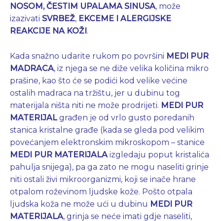
NOSOM, ČESTIM
UPALAMA SINUSA
, može
izazivati
SVRBEŽ
,
EKCEME
I
ALERGIJSKE
REAKCIJE NA KOŽI
.
Kada snažno udarite rukom po površini
MEDI PUR
MADRACA
, iz njega se ne diže velika količina mikro
prašine, kao što će se podići kod velike većine
ostalih madraca na tržištu, jer u dubinu tog
materijala ništa niti ne može prodrijeti.
MEDI PUR
MATERIJAL
građen je od vrlo gusto poredanih
stanica kristalne građe (kada se gleda pod velikim
povećanjem elektronskim mikroskopom – stanice
MEDI PUR MATERIJALA
izgledaju poput kristalića
pahulja snijega), pa ga zato ne mogu naseliti grinje
niti ostali živi mikroorganizmi, koji se inače hrane
otpalom roževinom ljudske kože. Pošto otpala
ljudska koža ne može ući u dubinu
MEDI PUR
MATERIJALA
, grinja se neće imati gdje naseliti,