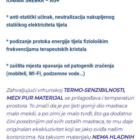
IONIMA SREBRA – AG+
* anti-statički učinak, neutralizacija nakupljenog
statičkog elektriciteta tijela
* podizanje protoka energije tijela fiziološkim
frekvencijama terapeutskih kristala
* zaštita mjesta spavanja od patogenih zračenja
(mobiteli, WI-FI, podzemne vode…)
Zahvaljujući vrhunskoj
TERMO-SENZIBILNOSTI,
MEDI PUR MATERIJAL
se prilagođava i temperaturi
prostora. To znači da je po ljeti gornji dio madraca
malo mekši, a po zimi je malo tvrđi, što ga dodatno
čini posebnijim od svih ostalih madraca, te mu daje
originalan ekskluzivitet koji se jako sviđa našim
korisnicima. Na takvom materijalu
NEMA HLADNIH