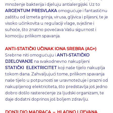
množenje bakterija i djeluju antialergijski. Uz to
ARGENTUM
PRESVLAKA
omogućuje i fantastičnu
zaštitu od izmeta grinja, virusa, gljivica i plijesni, te je
visoko učinkovita u regulaciji vlage, svježine i
suhoće, što znatno povećava Vašu sigurnost i
komociju prilikom spavanja.
ANTI-STATIČKI UČINAK IONA SREBRA (AG+)
Srebrne niti omogućuju i
ANTI-STATIČKO
DJELOVANJE
na svakodnevno nakupljeni
STATIČKI ELEKTRICITET
koji naše tijelo nakuplja
tokom dana. Zahvaljujući tome, prilikom spavanja
naše tijelo u potpunosti se uravnotežuje i prazni od
nakupljenog elektriciteta, što predstavlja još jedno
dobro došlo rasterećenje za ljudski organizam, te
daje dodatni doprinos još boljem zdravlju.
DONJI DIO MADRACA – HLADNO LIJEVANA