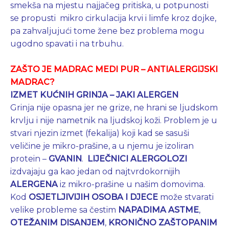
smekša na mjestu najjačeg pritiska, u potpunosti
se propusti mikro cirkulacija krvi i limfe kroz dojke,
pa zahvaljujući tome žene bez problema mogu
ugodno spavati i na trbuhu.
ZAŠTO JE MADRAC MEDI PUR – ANTIALERGIJSKI
MADRAC?
IZMET KUĆNIH GRINJA – JAKI ALERGEN
Grinja nije opasna jer ne grize, ne hrani se ljudskom
krvlju i nije nametnik na ljudskoj koži. Problem je u
stvari njezin izmet (fekalija) koji kad se sasuši
veličine je mikro-prašine, a u njemu je izoliran
protein –
GVANIN
.
LIJEČNICI ALERGOLOZI
izdvajaju ga kao jedan od najtvrdokornijih
ALERGENA
iz mikro-prašine u našim domovima.
Kod
OSJETLJIVIJIH OSOBA I DJECE
može stvarati
velike probleme sa čestim
NAPADIMA ASTME
,
OTEŽANIM DISANJEM
,
KRONIČNO ZAŠTOPANIM