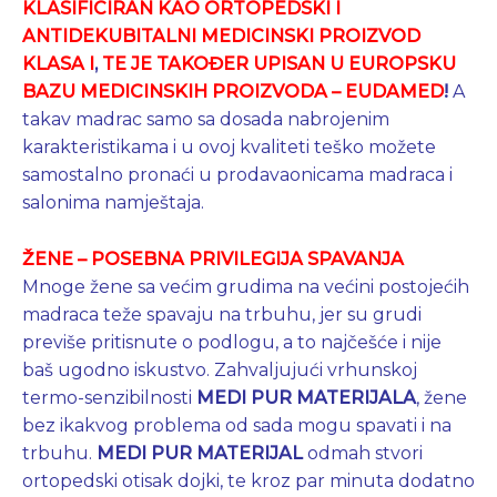
KLASIFICIRAN KAO
ORTOPEDSKI I
ANTIDEKUBITALNI
MEDICINSKI PROIZVOD
KLASA I
,
TE JE TAKOĐER UPISAN U EUROPSKU
BAZU MEDICINSKIH PROIZVODA – EUDAMED
!
A
takav madrac samo sa dosada nabrojenim
karakteristikama i u ovoj kvaliteti teško možete
samostalno pronaći u prodavaonicama madraca i
salonima namještaja.
ŽENE – POSEBNA PRIVILEGIJA SPAVANJA
Mnoge žene sa većim grudima na većini postojećih
madraca teže spavaju na trbuhu, jer su grudi
previše pritisnute o podlogu, a to najčešće i nije
baš ugodno iskustvo. Zahvaljujući vrhunskoj
termo-senzibilnosti
MEDI PUR MATERIJALA
, žene
bez ikakvog problema od sada mogu spavati i na
trbuhu.
MEDI PUR
MATERIJAL
odmah stvori
ortopedski otisak dojki, te kroz par minuta dodatno