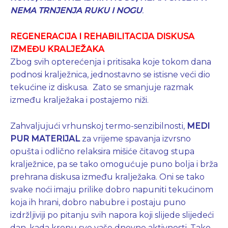
NEMA
TRNJENJA RUKU I NOGU
.
REGENERACIJA I REHABILITACIJA DISKUSA
IZMEĐU KRALJEŽAKA
Zbog svih opterećenja i pritisaka koje tokom dana
podnosi kralježnica, jednostavno se istisne veći dio
tekućine iz diskusa. Zato se smanjuje razmak
između kralježaka i postajemo niži.
Zahvaljujući vrhunskoj termo-senzibilnosti,
MEDI
PUR MATERIJAL
za vrijeme spavanja izvrsno
opušta i odlično relaksira mišiće čitavog stupa
kralježnice, pa se tako omogućuje puno bolja i brža
prehrana diskusa između kralježaka. Oni se tako
svake noći imaju prilike dobro napuniti tekućinom
koja ih hrani, dobro nabubre i postaju puno
izdržljiviji po pitanju svih napora koji slijede slijedeći
dan, kada krenu sve vaše dnevne aktivnosti. Tako