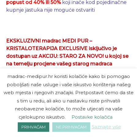
popust od 40% ili 50%
koji inače kod pojedinačne
kupnje jastuka nije moguće ostvariti
EKSKLUZIVNI madrac MEDI PUR –
KRISTALOTERAPIJA EXCLUSIVE isključivo je
dostupan uz AKCIJU: STARO ZA NOVO!
u kojoj se
na temelju procjene vašeg starog madraca
odobrava dodatno sniženje, i omogućava izbor
madrac-medipur.hr koristi kolačiće kako bi pomogao
jednog od ČETIRI EKSKLUZIVNA modela
poboljšati naše usluge i vaše iskustvo korištenja našeg
ortopedskih madraca sa 5 zaštitnih učinaka na
web mjesta i njegovih značajki. Pretpostavit ćemo da ste
zdravlje čovjeka. Saznajte sve informacije o AKCIJI:
s tim u redu, ali ako u nastavku niste prihvatili
STARO ZA NOVO! i zamjeni vašeg starog madraca
neobavezne kolačiće, to može utjecati na vaše
pozivom na broj +385 95 583 5560, pošaljite upit
cjelokupno iskustvo.
Postavke kolačića
putem dolje priloženog obrasca ili kliknite na
gumb saznajte više.
Saznajte više
PRIHVAĆAM
NE PRIHVAĆAM