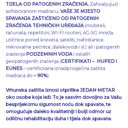
TIJELA OD PATOGENIH ZRAČENJA.
Zahvaljujući
sofisticiranom madracu,
VAŠE JE MJESTO
SPAVANJA ZAŠTIĆENO OD PATOGENIH
ZRAČENJA TEHNIČKIH UREĐAJA
(mobiteli,
računala, repetitori, WI-FI routeri, 4G-5G mreža,
utičnice pored kreveta, sateliti, trafostanice,
mikrovalne pećnice, dalekovodi i sl.) ali i patogenih
zračenja
PODZEMNIH VODA
i ostalih
geopatogenih zračenja (
CERTIFIKATI – HUPED i
EUNES
– certificirana iznadprosječna zaštita
madraca do
– 90%
).
Vrhunska zaštita iznosi otprilike JEDAN METAR
oko osobe koja leži. To je sasvim dovoljno za Vašu
besprijekornu sigurnost noću dok spavate, te
omogućuje daleko kvalitetniji i bolji odmor uz
odličnu rehabilitaciju duha i tijela dok spavate.