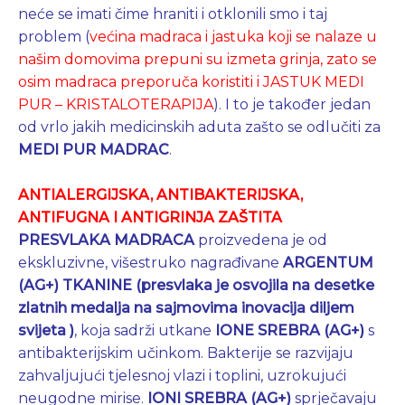
neće se imati čime hraniti i otklonili smo i taj
problem (
većina madraca i jastuka koji se nalaze u
našim domovima prepuni su izmeta grinja, zato se
osim madraca preporuča koristiti i JASTUK MEDI
PUR – KRISTALOTERAPIJA
). I to je također jedan
od vrlo jakih medicinskih aduta zašto se odlučiti za
MEDI PUR MADRAC
.
ANTIALERGIJSKA, ANTIBAKTERIJSKA,
ANTIFUGNA I ANTIGRINJA ZAŠTITA
PRESVLAKA MADRACA
proizvedena je od
ekskluzivne, višestruko nagrađivane
ARGENTUM
(AG+) TKANINE (presvlaka je osvojila na desetke
zlatnih medalja na sajmovima inovacija diljem
svijeta )
, koja sadrži utkane
IONE SREBRA (AG+)
s
antibakterijskim učinkom. Bakterije se razvijaju
zahvaljujući tjelesnoj vlazi i toplini, uzrokujući
neugodne mirise.
IONI SREBRA (AG+)
sprječavaju