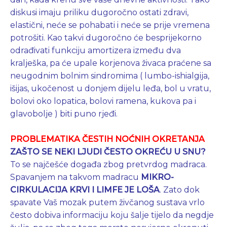
diskusi imaju priliku dugoročno ostati zdravi,
elastični, neće se pohabati i neće se prije vremena
potrošiti. Kao takvi dugoročno će besprijekorno
odrađivati funkciju amortizera između dva
kralješka, pa će upale korjenova živaca praćene sa
neugodnim bolnim sindromima ( lumbo-ishialgija,
išijas, ukočenost u donjem dijelu leđa, bol u vratu,
bolovi oko lopatica, bolovi ramena, kukova pa i
glavobolje ) biti puno rjeđi.
PROBLEMATIKA ČESTIH NOĆNIH OKRETANJA
ZAŠTO SE NEKI LJUDI ČESTO OKREĆU U SNU?
To se najčešće događa zbog pretvrdog madraca.
Spavanjem na takvom madracu
MIKRO-
CIRKULACIJA KRVI I LIMFE JE LOŠA
. Zato dok
spavate Vaš mozak putem živčanog sustava vrlo
često dobiva informaciju koju šalje tijelo da negdje