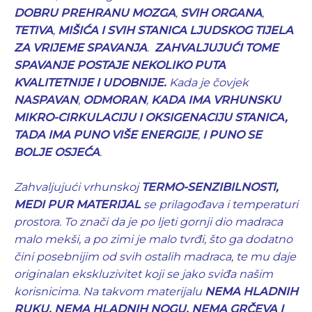
DOBRU PREHRANU MOZGA
,
SVIH ORGANA
,
TETIVA
,
MIŠIĆA I SVIH STANICA LJUDSKOG TIJELA
ZA VRIJEME SPAVANJA
.
ZAHVALJUJUĆI TOME
SPAVANJE POSTAJE NEKOLIKO PUTA
KVALITETNIJE I UDOBNIJE.
Kada je čovjek
NASPAVAN
,
ODMORAN
,
KADA IMA VRHUNSKU
MIKRO-CIRKULACIJU I OKSIGENACIJU STANICA,
TADA IMA PUNO VIŠE ENERGIJE
,
I PUNO SE
BOLJE OSJEĆA
.
Zahvaljujući vrhunskoj
TERMO-SENZIBILNOSTI,
MEDI PUR MATERIJAL
se prilagođava i temperaturi
prostora. To znači da je po ljeti gornji dio madraca
malo mekši, a po zimi je malo tvrđi, što ga dodatno
čini posebnijim od svih ostalih madraca, te mu daje
originalan ekskluzivitet koji se jako sviđa našim
korisnicima. Na takvom materijalu
NEMA HLADNIH
RUKU, NEMA HLADNIH NOGU, NEMA GRČEVA I