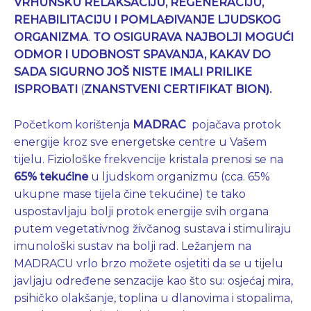
VRHUNSKU RELAKSACIJU, REGENERACIJU,
REHABILITACIJU I POMLAĐIVANJE LJUDSKOG
ORGANIZMA
.
TO OSIGURAVA NAJBOLJI MOGUĆI
ODMOR I UDOBNOST SPAVANJA, KAKAV DO
SADA SIGURNO JOŠ NISTE IMALI PRILIKE
ISPROBATI
(
ZNANSTVENI
CERTIFIKAT BION).
Početkom korištenja
MADRAC
pojačava protok
energije kroz sve energetske centre u Vašem
tijelu. Fiziološke frekvencije kristala prenosi se na
65% tekućine
u ljudskom organizmu (cca. 65%
ukupne mase tijela čine tekućine) te tako
uspostavljaju bolji protok energije svih organa
putem vegetativnog živčanog sustava i stimuliraju
imunološki sustav na bolji rad. Ležanjem na
MADRACU vrlo brzo možete osjetiti da se u tijelu
javljaju određene senzacije kao što su: osjećaj mira,
psihičko olakšanje, toplina u dlanovima i stopalima,