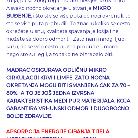
žulja, pa se zbog toga morate nesvjesno okrenuti.
A svako noćno okretanje u stvari je
MIKRO
BUĐENJE
, i što ste se više puta po noći okrenuli, to
ste se više puta probudili. To znači ukoliko se često
okrećete u snu, kvaliteta spavanja je lošija i ne
možete se dobro odmoriti. Zato nam mnogi ljudi
kažu, da se vrlo često ujutro probude umorniji
nego što su legli, a to tako ne bi trebalo biti.
MADRAC OSIGURAVA
ODLIČNU MIKRO
CIRKULACIJI KRVI I LIMFE, ZATO
NOĆNA
OKRETANJA MOGU BITI SMANJENA ČAK ZA 70 –
80%
.
A
TO JE JOŠ JEDNA IZVRSNA
KARAKTERISTIKA MEDI PUR MATERIJALA
,
KOJA
GARANTIRA VRHUNSKI ODMOR, I DUGOROČNO
BOLJE ZDRAVLJE.
APSORPCIJA ENERGIJE GIBANJA TIJELA