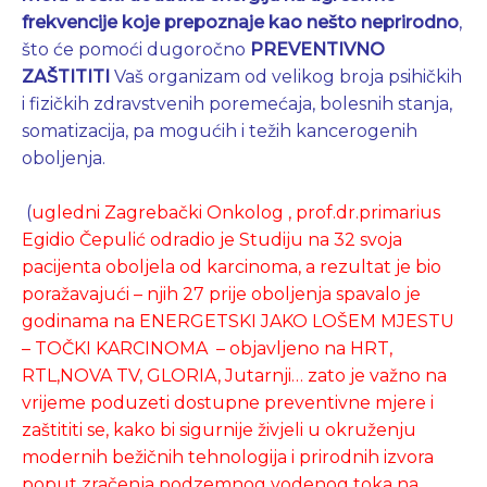
frekvencije koje prepoznaje kao nešto neprirodno
,
što će pomoći dugoročno
PREVENTIVNO
ZAŠTITITI
Vaš organizam od velikog broja psihičkih
i fizičkih zdravstvenih poremećaja, bolesnih stanja,
somatizacija, pa mogućih i težih kancerogenih
oboljenja.
(
ugledni Zagrebački Onkolog , prof.dr.primarius
Egidio Čepulić odradio je Studiju na 32 svoja
pacijenta oboljela od karcinoma, a rezultat je bio
poražavajući – njih 27 prije oboljenja spavalo je
godinama na ENERGETSKI JAKO LOŠEM MJESTU
– TOČKI KARCINOMA – objavljeno na HRT,
RTL,NOVA TV, GLORIA, Jutarnji… zato je važno na
vrijeme poduzeti dostupne preventivne mjere i
zaštititi se, kako bi sigurnije živjeli u okruženju
modernih bežičnih tehnologija i prirodnih izvora
poput zračenja podzemnog vodenog toka na