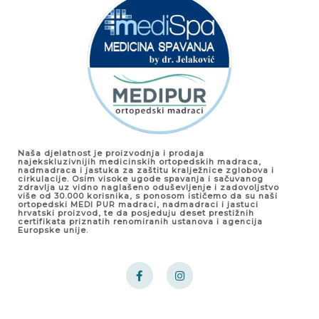
Naša djelatnost je proizvodnja i prodaja
najekskluzivnijih medicinskih ortopedskih madraca,
nadmadraca i jastuka za zaštitu kralježnice zglobova i
cirkulacije. Osim visoke ugode spavanja i sačuvanog
zdravlja uz vidno naglašeno oduševljenje i zadovoljstvo
više od 30.000 korisnika, s ponosom ističemo da su naši
ortopedski MEDI PUR madraci, nadmadraci i jastuci
hrvatski proizvod, te da posjeduju deset prestižnih
certifikata priznatih renomiranih ustanova i agencija
Europske unije.
F
I
a
n
c
s
e
t
b
a