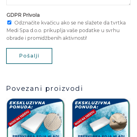
GDPR Privola
Odznačite kvačicu ako se ne slažete da tvrtka
Medi Spa d.o.o. prikuplja vaše podatke u svrhu
obrade i promidžbenih aktivnosti!
Pošalji
Povezani proizvodi
Ovaj
Ov
proizvod
pr
ima
im
više
vi
varijanti.
var