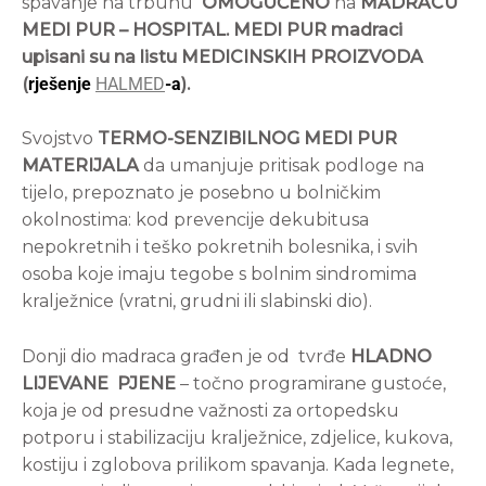
spavanje na trbuhu
OMOGUĆENO
na
MADRACU
MEDI PUR – HOSPITAL. MEDI PUR madraci
upisani su na listu MEDICINSKIH PROIZVODA
(
rješenje
HALMED
-a
).
Svojstvo
TERMO-SENZIBILNOG MEDI PUR
MATERIJALA
da umanjuje pritisak podloge na
tijelo, prepoznato je posebno u bolničkim
okolnostima: kod prevencije dekubitusa
nepokretnih i teško pokretnih bolesnika, i svih
osoba koje imaju tegobe s bolnim sindromima
kralježnice (vratni, grudni ili slabinski dio).
Donji dio madraca građen je od tvrđe
HLADNO
LIJEVANE PJENE
– točno programirane gustoće,
koja je od presudne važnosti za ortopedsku
potporu i stabilizaciju kralježnice, zdjelice, kukova,
kostiju i zglobova prilikom spavanja. Kada legnete,