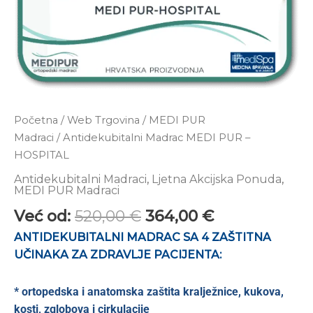
Početna
/
Web Trgovina
/
MEDI PUR
Madraci
/ Antidekubitalni Madrac MEDI PUR –
HOSPITAL
Antidekubitalni Madraci
,
Ljetna Akcijska Ponuda
,
MEDI PUR Madraci
Već od:
520,00
€
364,00
€
ANTIDEKUBITALNI MADRAC SA 4 ZAŠTITNA
UČINAKA ZA ZDRAVLJE PACIJENTA:
* ortopedska i anatomska zaštita kralježnice, kukova,
kosti, zglobova i cirkulacije