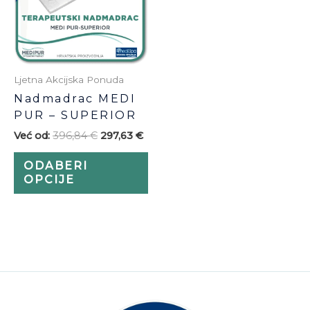
varijanti.
Opcije
se
mogu
odabrati
Ljetna Akcijska Ponuda
na
Nadmadrac MEDI
stranici
PUR – SUPERIOR
proizvoda
Već od:
396,84
€
297,63
€
ODABERI
OPCIJE