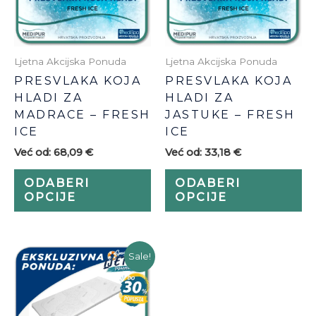
Opcije
Op
se
se
mogu
m
odabrati
od
Ljetna Akcijska Ponuda
Ljetna Akcijska Ponuda
na
na
PRESVLAKA KOJA
PRESVLAKA KOJA
stranici
str
HLADI ZA
HLADI ZA
proizvoda
pr
MADRACE – FRESH
JASTUKE – FRESH
ICE
ICE
Već od:
68,09
€
Već od:
33,18
€
ODABERI
ODABERI
OPCIJE
OPCIJE
Ovaj
Sale!
proizvod
ima
više