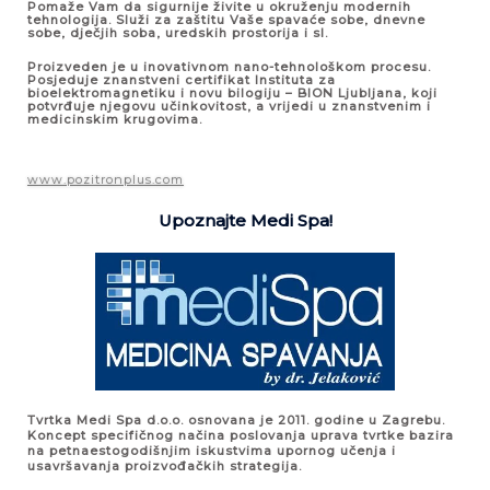
Pomaže Vam da sigurnije živite u okruženju modernih
tehnologija. Služi za zaštitu Vaše spavaće sobe, dnevne
sobe, dječjih soba, uredskih prostorija i sl.
Proizveden je u inovativnom nano-tehnološkom procesu.
Posjeduje znanstveni certifikat Instituta za
bioelektromagnetiku i novu bilogiju – BION Ljubljana, koji
potvrđuje njegovu učinkovitost, a vrijedi u znanstvenim i
medicinskim krugovima.
www.pozitronplus.com
Upoznajte Medi Spa!
Tvrtka Medi Spa d.o.o. osnovana je 2011. godine u Zagrebu.
Koncept specifičnog načina poslovanja uprava tvrtke bazira
na petnaestogodišnjim iskustvima upornog učenja i
usavršavanja proizvođačkih strategija.