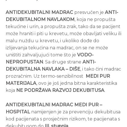
ANTIDEKUBITALNI MADRAC
presvučen je
ANTI-
DEKUBITALNOM NAVLAKOM
, koja ne propušta
tekućine i urin, a propušta zrak, tako da se pacijent
može hraniti i piti u krevetu, može obavljati veliku ili
malu nuždu u krevetu, i ukoliko dođe do
izlijevanja tekućina na madrac, on se ne može
uništiti zahvaljujući tome što je
VODO-
NEPROPUSTAN
. Sa druge strane
ANTI-
DEKUBITALNA NAVLAKA –
DIŠE
, i tako čini madrac
prozračnim. Uz termo-senzibilnost
MEDI PUR
MATERIJALA
, ovo je još jedna bitna karakteristika
koja
NE PODRŽAVA RAZVOJ DEKUBITUSA
.
ANTIDEKUBITALNI MADRAC MEDI PUR –
HOSPITAL
namijenjen je za prevenciju dekubitusa
kod pacijenata s prosječnim rizikom, te pacijenata s
dekubitusom do
III. stupnja
.