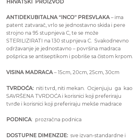
HRVATSKI PROIZVOD
ANTIDEKUBITALNA “INCO” PRESVLAKA
– ima
patent zatvarač, vrlo se jednostavno skida i pere
strojno na 95 stupnjeva C, te se može
STERILIZIRATI na 130 stupnjeva C. Svakodnevno
održavanje je jednostavno – površina madraca
pošprica se antiseptikom i pobriše sa čistom krpom.
VISINA MADRACA
– 15cm, 20cm, 25cm, 30cm
TVRDOĆA:
niti tvrd, niti mekan. Ocjenjuju ga kao
SAVRŠENA TVRDOĆA i korisnici koji preferiraju
tvrđe i korisnici koji preferiraju mekše madrace
PODNICA
: prozračna podnica
DOSTUPNE DIMENZIJE:
sve izvan-standardne i