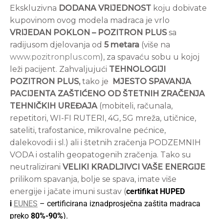
Ekskluzivna
DODANA VRIJEDNOST
koju dobivate
kupovinom ovog modela madraca je vrlo
VRIJEDAN POKLON – POZITRON PLUS
sa
radijusom djelovanja od
5 metara
(više na
www.pozitronplus.com
), za spavaću sobu u kojoj
leži pacijent. Zahvaljujući
TEHNOLOGIJI
POZITRON PLUS,
tako je
MJESTO SPAVANJA
PACIJENTA ZAŠTIĆENO OD ŠTETNIH ZRAČENJA
TEHNIČKIH UREĐAJA
(mobiteli, računala,
repetitori, WI-FI RUTERI, 4G, 5G mreža, utičnice,
sateliti, trafostanice, mikrovalne pećnice,
dalekovodi i sl.) ali i štetnih zračenja PODZEMNIH
VODA i ostalih geopatogenih zračenja. Tako su
neutralizirani
VELIKI KRADLJIVCI VAŠE ENERGIJE
prilikom spavanja, bolje se spava, imate više
energije i jačate imuni sustav (
certifikat HUPED
i
EUNES
– certificirana iznadprosječna zaštita madraca
preko
80%-90%
).