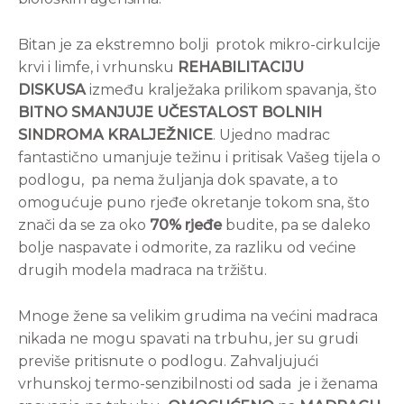
Bitan je za ekstremno bolji protok mikro-cirkulcije
krvi i limfe, i vrhunsku
REHABILITACIJU
DISKUSA
između kralježaka prilikom spavanja, što
BITNO SMANJUJE UČESTALOST BOLNIH
SINDROMA KRALJEŽNICE
. Ujedno madrac
fantastično umanjuje težinu i pritisak Vašeg tijela o
podlogu, pa nema žuljanja dok spavate, a to
omogućuje puno rjeđe okretanje tokom sna, što
znači da se za oko
70% rjeđe
budite, pa se daleko
bolje naspavate i odmorite, za razliku od većine
drugih modela madraca na tržištu.
Mnoge žene sa velikim grudima na većini madraca
nikada ne mogu spavati na trbuhu, jer su grudi
previše pritisnute o podlogu. Zahvaljujući
vrhunskoj termo-senzibilnosti od sada je i ženama