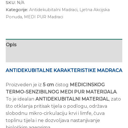
SKU:
N/A
Kategorije:
Antidekubitalni Madraci
,
Ljetna Akcijska
Ponuda
,
MEDI PUR Madraci
Opis
Dodatne informacije
ANTIDEKUBITALNE KARAKTERISTIKE MADRACA
Proizveden je iz
5 cm
čistog
MEDICINSKOG
TERMO-SENZIBILNOG MEDI PUR MATERIJALA
.
To je idealan
ANTIDEKUBITALNI MATERIJAL
, zato
što otklanja pritisak tijela o podlogu, održava
slobodnu mikro-cirkulaciju krvi i limfe, čuva
toplinu tijela i ne dozvoljava nastanjivanje
biološkim agensima.