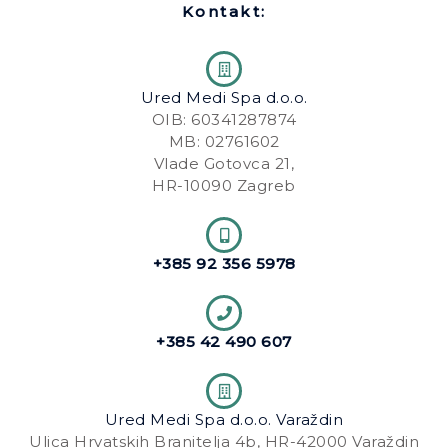
o
g
Kontakt:
o
r
k
a
-
m
f
Ured Medi Spa d.o.o.
OIB: 60341287874
MB: 02761602
Vlade Gotovca 21,
HR-10090 Zagreb
+385 92 356 5978
+385 42 490 607
Ured Medi Spa d.o.o. Varaždin
Ulica Hrvatskih Branitelja 4b, HR-42000 Varaždin