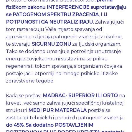
fizičkom zakonu INTERFERENCIJE suprotstavljaju
se PATOGENOM SPEKTRU ZRAČENJA
,
I U
POTPUNOSTI GA NEUTRALIZIRAJU.
Zahvaljujući
tom rasterećuju Vaše mjesto spavanja od
agresivnog utjecaja patogenih zračenja iz okoline,
te stvaraju
SIGURNU ZONU
za ljudski organizam.
Tako se dodatno umanjuje potrošnja unutrašnje
energije čovjeka, imuni sustav ima se priliku
regenerirati tokom spavanja, a organizam čovjeka
postaje jači i otporniji na mnoge psihičke i fizičke
zdravstvene tegobe.
Kada se postavi
MADRAC- SUPERIOR ILI ORTO
na
krevet, već samo zahvaljujući specifičnoj kristalnoj
strukturi
MEDI PUR MATERIJALA
postiže se
zaštita od tehničkih i prirodnih patogenih zračenja
do 45%.
Sa dodatno POSTAVLJENIM