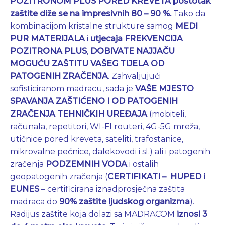
POZITRONOM PLUS PORED KREVETA postotak
zaštite diže se
na
impresivnih 80 – 90 %.
Tako da
kombinacijom kristalne strukture samog
MEDI
PUR MATERIJALA
i
utjecaja FREKVENCIJA
POZITRONA PLUS
,
DOBIVATE NAJJAČU
MOGUĆU ZAŠTITU VAŠEG TIJELA OD
PATOGENIH ZRAČENJA
. Zahvaljujući
sofisticiranom madracu, sada je
VAŠE MJESTO
SPAVANJA ZAŠTIĆENO I OD PATOGENIH
ZRAČENJA TEHNIČKIH UREĐAJA
(mobiteli,
računala, repetitori, WI-FI routeri, 4G-5G mreža,
utičnice pored kreveta, sateliti, trafostanice,
mikrovalne pećnice, dalekovodi i sl.) ali i patogenih
zračenja
PODZEMNIH VODA
i ostalih
geopatogenih zračenja (
CERTIFIKATI – HUPED i
EUNES
– certificirana iznadprosječna zaštita
madraca do
90% zaštite ljudskog organizma
).
Radijus zaštite koja dolazi sa MADRACOM
iznosi 3