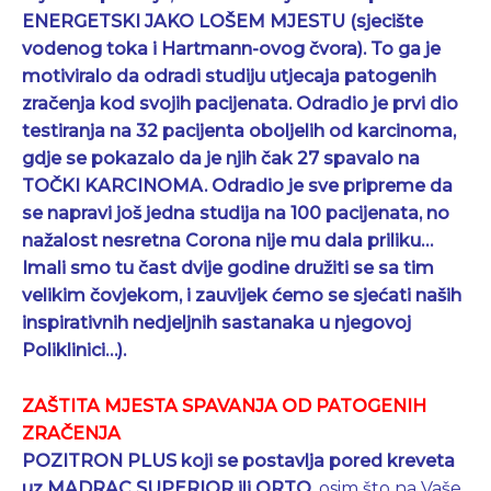
ENERGETSKI JAKO LOŠEM MJESTU (sjecište
vodenog toka i Hartmann-ovog čvora). To ga je
motiviralo da odradi studiju utjecaja patogenih
zračenja kod svojih pacijenata. Odradio je prvi dio
testiranja na 32 pacijenta oboljelih od karcinoma,
gdje se pokazalo da je njih čak 27 spavalo na
TOČKI KARCINOMA. Odradio je sve pripreme da
se napravi još jedna studija na 100 pacijenata, no
nažalost nesretna Corona nije mu dala priliku…
Imali smo tu čast dvije godine družiti se sa tim
velikim čovjekom, i zauvijek ćemo se sjećati naših
inspirativnih nedjeljnih sastanaka u njegovoj
Poliklinici…).
ZAŠTITA MJESTA SPAVANJA OD PATOGENIH
ZRAČENJA
POZITRON PLUS
koji se postavlja pored kreveta
uz MADRAC SUPERIOR ili ORTO
, osim što na Vaše