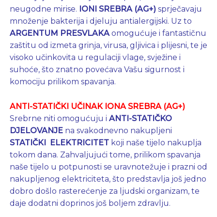
neugodne mirise.
IONI SREBRA (AG+)
sprječavaju
množenje bakterija i djeluju antialergijski. Uz to
ARGENTUM
PRESVLAKA
omogućuje i fantastičnu
zaštitu od izmeta grinja, virusa, gljivica i plijesni, te je
visoko učinkovita u regulaciji vlage, svježine i
suhoće, što znatno povećava Vašu sigurnost i
komociju prilikom spavanja.
ANTI-STATIČKI UČINAK IONA SREBRA (AG+)
Srebrne niti omogućuju i
ANTI-STATIČKO
DJELOVANJE
na svakodnevno nakupljeni
STATIČKI ELEKTRICITET
koji naše tijelo nakuplja
tokom dana. Zahvaljujući tome, prilikom spavanja
naše tijelo u potpunosti se uravnotežuje i prazni od
nakupljenog elektriciteta, što predstavlja još jedno
dobro došlo rasterećenje za ljudski organizam, te
daje dodatni doprinos još boljem zdravlju.