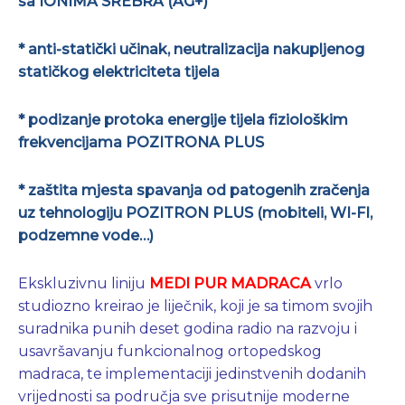
sa IONIMA SREBRA (AG+)
* anti-statički učinak, neutralizacija nakupljenog
statičkog elektriciteta tijela
* podizanje protoka energije tijela fiziološkim
frekvencijama POZITRONA PLUS
* zaštita mjesta spavanja od patogenih zračenja
uz tehnologiju POZITRON PLUS (mobiteli, WI-FI,
podzemne vode…)
Ekskluzivnu liniju
MEDI PUR MADRACA
vrlo
studiozno kreirao je liječnik, koji je sa timom svojih
suradnika punih deset godina radio na razvoju i
usavršavanju funkcionalnog ortopedskog
madraca, te implementaciji jedinstvenih dodanih
vrijednosti sa područja sve prisutnije moderne