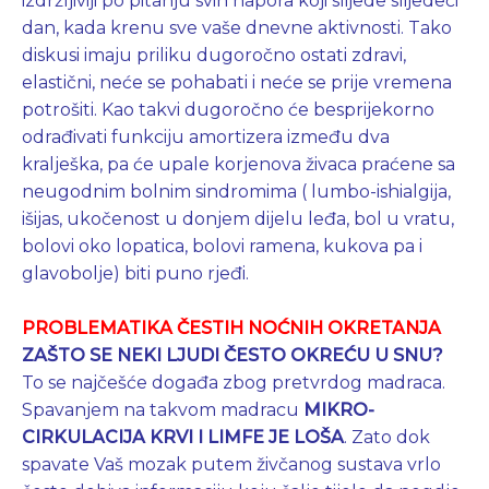
izdržljiviji po pitanju svih napora koji slijede slijedeći
dan, kada krenu sve vaše dnevne aktivnosti. Tako
diskusi imaju priliku dugoročno ostati zdravi,
elastični, neće se pohabati i neće se prije vremena
potrošiti. Kao takvi dugoročno će besprijekorno
odrađivati funkciju amortizera između dva
kralješka, pa će upale korjenova živaca praćene sa
neugodnim bolnim sindromima ( lumbo-ishialgija,
išijas, ukočenost u donjem dijelu leđa, bol u vratu,
bolovi oko lopatica, bolovi ramena, kukova pa i
glavobolje) biti puno rjeđi.
PROBLEMATIKA ČESTIH NOĆNIH OKRETANJA
ZAŠTO SE NEKI LJUDI ČESTO OKREĆU U SNU?
To se najčešće događa zbog pretvrdog madraca.
Spavanjem na takvom madracu
MIKRO-
CIRKULACIJA KRVI I LIMFE JE LOŠA
. Zato dok
spavate Vaš mozak putem živčanog sustava vrlo