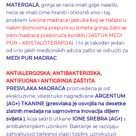
MATERIJALA
, grinja se neće imati gdje naseliti,
neće se imati čime hraniti i otklonili smo i taj
problem (
većina madraca i jastuka koji se nalaze u
našim domovima prepuni su izmeta grinja, zato se
osim madraca preporuča koristiti i JASTUK MEDI
PUR – KRISTALOTERAPIJA
). I to je također jedan
od vrlo jakih medicinskih aduta zašto se odlučiti za
MEDI PUR MADRAC
.
ANTIALERGIJSKA, ANTIBAKTERIJSKA,
ANTIFUGNA I ANTIGRINJA ZAŠTITA
PRESVLAKA MADRACA
proizvedena je od
ekskluzivne, višestruko nagrađivane
ARGENTUM
(AG+) TKANINE (presvlaka je osvojila na desetke
zlatnih medalja na sajmovima inovacija diljem
svijeta )
, koja sadrži utkane
IONE SREBRA (AG+)
s
antibakterijskim učinkom. Bakterije se razvijaju
zahvaljujući tjelesnoj vlazi i toplini, uzrokujući