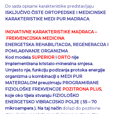
Do sada opisane karakteristike predstavljaju
ISKLJUČIVO ČISTE ORTOPEDSKE I MEDICINSKE
KARAKTERISTIKE MEDI PUR MADRACA
.
INOVATIVNE KARAKTERISTIKE
MADRACA –
FREKVENCIJSKA MEDICINA
ENERGETSKA REHABILITACIJA, REGENERACIJA I
POMLAĐIVANJE ORGANIZMA
Kod modela
SUPERIOR
i
ORTO
nije
implementirana kristalo-mineralna smjesa
.
Umjesto nje, funkciju podizanja protoka energije
organizma u kombinaciji s
MEDI PUR
MATERIJALOM
preuzimaju
PROGRAMIRANE
FIZIOLOŠKE FREKVENCIJE
POZITRONA PLUS
,
koje
oko tijela stvaraju FIZIOLOŠKO
ENERGETSKO VIBRACIJSKO POLJE ( 55 –
70
mikroampera ).
Na taj način
dolazi do pozitivne