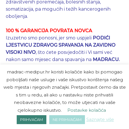
zdravstvenih poremećaja, bolesnih stanja,
somatizacija, pa mogućih i težih kancerogenih
oboljenja.
100 % GARANCIJA POVRATA NOVCA
Izuzetno smo ponosni, jer smo uspjeli
PODIĆI
LJESTVICU ZDRAVOG SPAVANJA NA ZAVIDNO
VISOKI NIVO
, što ćete posvjedočiti i Vi sami već
nakon samo mjesec dana spavanja na
MADRACU
.
madrac-medipur.hr koristi kolačiće kako bi pomogao
MADRACI MEDI PUR dodatno oplemenjeni
poboljšati naše usluge i vaše iskustvo korištenja našeg
POZITRONOM PLUS
jedinstveni su na tržištu, a uz
web mjesta i njegovih značajki. Pretpostavit ćemo da ste
sve opisane karakteristike toliko su udobni za
s tim u redu, ali ako u nastavku niste prihvatili
spavanje da uopće nema potrebe biti opterećen sa
neobavezne kolačiće, to može utjecati na vaše
potrebom da ga morate prvo isprobati, da bi se
cjelokupno iskustvo.
Postavke kolačića
mogli odlučiti za narudžbu.
MADRAC JE TOLIKO
UDOBAN DA VEĆ NAKON MJESEC DANA DOISTA
Saznajte više
PRIHVAĆAM
NE PRIHVAĆAM
STVARA POZITIVNU OVISNOST SPAVANJA
. To