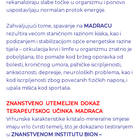
rekanaliziraju slabe točke u organizmu i ponovo
uspostavljaju normalan protok energije.
Zahvaljujući tome, spavanje na
MADRACU
rezultira većom staničnom razinom kisika, kao i
podizanjem i stabilizacijom opće energetske razine
tijela – cirkulacija krvi i limfe u organizmu znatno je
poboljšana, što pomaže kod bržeg oporavka od
bolesti, kroničnog umora, psihičke iscrpljenosti,
anksioznosti, depresije, neuroloških problema, kao i
kod iscrpljenosti zbog povećanih fizičkih napora, i
upala mišića kod sportaša.
ZNANSTVENO UTEMELJEN DOKAZ
TERAPEUTSKOG UČINKA MADRACA
Vrhunske karakteristike kristalo-mineralne smjese
imaju vrlo čvrsti temelj, što je dokazano testiranjem
u
ZNANSTVENOM INSTITUTU BION –