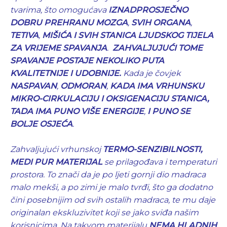
tvarima, što omogućava
IZNADPROSJEČNO
DOBRU PREHRANU MOZGA
,
SVIH ORGANA
,
TETIVA
,
MIŠIĆA I SVIH STANICA LJUDSKOG TIJELA
ZA VRIJEME SPAVANJA
.
ZAHVALJUJUĆI TOME
SPAVANJE POSTAJE NEKOLIKO PUTA
KVALITETNIJE I UDOBNIJE.
Kada je čovjek
NASPAVAN
,
ODMORAN
,
KADA IMA VRHUNSKU
MIKRO-CIRKULACIJU I OKSIGENACIJU STANICA,
TADA IMA PUNO VIŠE ENERGIJE
,
I PUNO SE
BOLJE OSJEĆA
.
Zahvaljujući vrhunskoj
TERMO-SENZIBILNOSTI,
MEDI PUR MATERIJAL
se prilagođava i temperaturi
prostora. To znači da je po ljeti gornji dio madraca
malo mekši, a po zimi je malo tvrđi, što ga dodatno
čini posebnijim od svih ostalih madraca, te mu daje
originalan ekskluzivitet koji se jako sviđa našim
korisnicima. Na takvom materijalu
NEMA HLADNIH