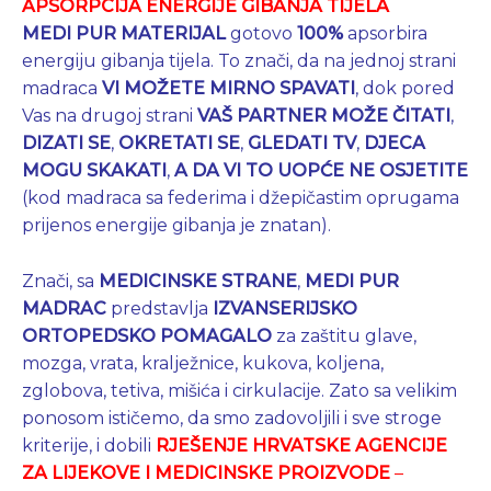
APSORPCIJA ENERGIJE GIBANJA TIJELA
MEDI PUR MATERIJAL
gotovo
100%
apsorbira
energiju gibanja tijela. To znači, da na jednoj strani
madraca
VI MOŽETE MIRNO SPAVATI
, dok pored
Vas na drugoj strani
VAŠ PARTNER MOŽE ČITATI
,
DIZATI SE
,
OKRETATI SE
,
GLEDATI TV
,
DJECA
MOGU SKAKATI
,
A DA VI TO UOPĆE NE OSJETITE
(kod madraca sa federima i džepičastim oprugama
prijenos energije gibanja je znatan).
Znači, sa
MEDICINSKE STRANE
,
MEDI PUR
MADRAC
predstavlja
IZVANSERIJSKO
ORTOPEDSKO POMAGALO
za zaštitu glave,
mozga, vrata, kralježnice, kukova, koljena,
zglobova, tetiva, mišića i cirkulacije. Zato sa velikim
ponosom ističemo, da smo zadovoljili i sve stroge
kriterije, i dobili
RJEŠENJE HRVATSKE AGENCIJE
ZA LIJEKOVE I MEDICINSKE PROIZVODE
–