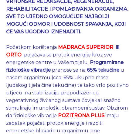
VRHUNSKE RELAKSACIJE, REGENERACIJE,
REHABILITACIJE I POMLAĐIVANJA ORGANIZMA
.
SVE TO
UJEDNO OMOGUĆUJE NAJBOLJI
MOGUĆI ODMOR I UDOBNOST SPAVANJA, KOJI
ĆE VAS UGODNO IZNENADITI.
Početkom korištenja
MADRACA
SUPERIOR
ili
ORTO
pojačava se protok energije kroz sve
energetske centre u Vašem tijelu.
Programirane
fiziološke
vibracije
prenose se na
65% tekućine
u
našem organizmu (cca. 65% ukupne mase
ljudskog tijela čine tekućine) te tako vrlo pozitivno
utječu na stabilizaciju prepodraženog
vegetativnog živčanog sustava čovjeka i snažno
stimuliraju imunološki, obrambeni sustav. Obzirom
da fiziološke vibracije
POZITRONA PLUS
imaju
zadatak pojačati protok energije i razbiti
energetske blokade u organizmu, one