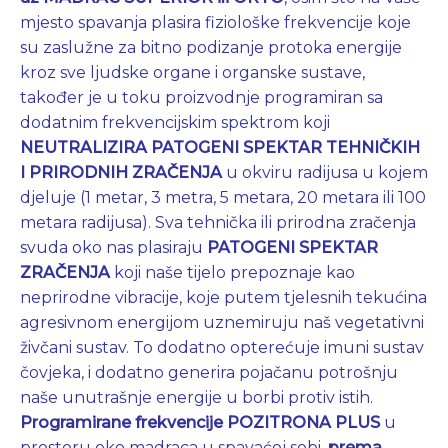
mjesto spavanja plasira fiziološke frekvencije koje
su zaslužne za bitno podizanje protoka energije
kroz sve ljudske organe i organske sustave,
također je u toku proizvodnje programiran sa
dodatnim frekvencijskim spektrom koji
NEUTRALIZIRA PATOGENI SPEKTAR TEHNIČKIH
I PRIRODNIH ZRAČENJA
u okviru radijusa u kojem
djeluje (1 metar, 3 metra, 5 metara, 20 metara ili 100
metara radijusa). Sva tehnička ili prirodna zračenja
svuda oko nas plasiraju
PATOGENI SPEKTAR
ZRAČENJA
koji naše tijelo prepoznaje kao
neprirodne vibracije, koje putem tjelesnih tekućina
agresivnom energijom uznemiruju naš vegetativni
živčani sustav. To dodatno opterećuje imuni sustav
čovjeka, i dodatno generira pojačanu potrošnju
naše unutrašnje energije u borbi protiv istih.
Programirane frekvencije
POZITRONA PLUS
u
prostoru oko madraca u spavaćoj sobi,
prema