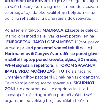
do 4 metra oko kreveta
. To je i više nego dovoljno
za Vašu besprijekornu sigurnost noću dok spavate,
te omogućuje daleko kvalitetniji i bolji odmor uz
odličnu rehabilitaciju duha i tijela dok spavate.
Korištenjem takvog
MADRACA
izlažete se daleko
manjoj opasnosti da je i Vaš krevet postavljen na
“
ENERGETSKI JAKO
LOŠEM MJESTU
“ (npr. preko
kreveta prolazi
podzemni vodeni tok
, ili postoji
Hartmann-ov
ili
Curryev čvor
,
utičnice pored glave
,
mobitel i laptop pored kreveta
,
utjecaj 5G mreže
,
WI-FI signala
ili
repetitora
…).
TOKOM SPAVANJA
IMATE VRLO MOČNU ZAŠTITU
koja značajno
umanjen njihov patogeni učinak na Vaš organizam.
Tako Vam je omogućeno spavanje u
SIGURNOJ
ZONI
, što dodatno uvelike doprinosi kvaliteti
spavanja, što će dugoročno pomoći zaštititi Vaš
organizam od velikog broja psihičkih i fizičkih