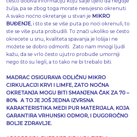
često dobiva informaciju koju šalje tijelo da negdje
žulja, pa se zbog toga morate nesvjesno okrenuti.
A svako noćno okretanje u stvari je
MIKRO
BUĐENJE
, i što ste se više puta po noći okrenuli, to
ste se više puta probudili. To znači ukoliko se često
okrećete u snu, kvaliteta spavanja je lošija i ne
možete se dobro odmoriti. Zato nam mnogi ljudi
kažu, da se vrlo često ujutro probude umorniji
nego što su legli, a to tako ne bi trebalo biti.
MADRAC OSIGURAVA
ODLIČNU MIKRO
CIRKULACIJI KRVI I LIMFE, ZATO
NOĆNA
OKRETANJA MOGU BITI SMANJENA ČAK ZA 70 –
80%
.
A
TO JE JOŠ JEDNA IZVRSNA
KARAKTERISTIKA MEDI PUR MATERIJALA
,
KOJA
GARANTIRA VRHUNSKI ODMOR, I DUGOROČNO
BOLJE ZDRAVLJE.