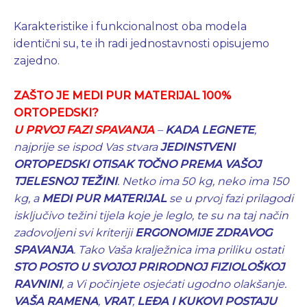
Karakteristike i funkcionalnost oba modela
identični su, te ih radi jednostavnosti opisujemo
zajedno.
ZAŠTO JE MEDI PUR MATERIJAL 100%
ORTOPEDSKI?
U PRVOJ FAZI SPAVANJA
–
KADA LEGNETE
,
najprije se ispod Vas stvara
JEDINSTVENI
ORTOPEDSKI OTISAK
TOČNO PREMA VAŠOJ
TJELESNOJ TEŽINI
.
Netko ima 50 kg, neko ima 150
kg, a
MEDI PUR MATERIJAL
se u prvoj fazi prilagodi
isključivo težini tijela koje je leglo, te su na taj način
zadovoljeni svi kriteriji
ERGONOMIJE ZDRAVOG
SPAVANJA
. Tako
Vaša kralježnica ima priliku ostati
STO POSTO U SVOJOJ PRIRODNOJ FIZIOLOŠKOJ
RAVNINI
, a Vi počinjete osjećati ugodno olakšanje.
VAŠA RAMENA
,
VRAT
,
LEĐA I KUKOVI POSTAJU