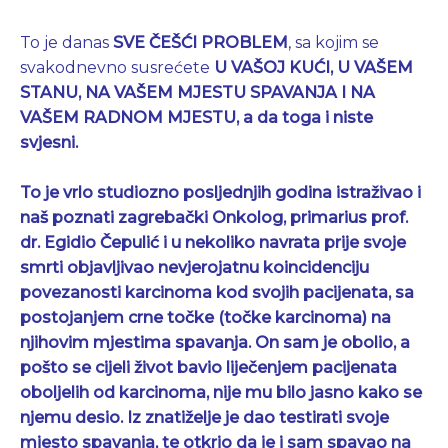
To je danas
SVE ČEŠĆI PROBLEM
, sa kojim se
svakodnevno susrećete
U VAŠOJ KUĆI, U VAŠEM
STANU, NA VAŠEM MJESTU SPAVANJA I
NA
VAŠEM RADNOM MJESTU, a da toga i niste
svjesni.
To je vrlo studiozno posljednjih godina istraživao i
naš poznati zagrebački Onkolog, primarius prof.
dr. Egidio Čepulić i u nekoliko navrata prije svoje
smrti objavljivao nevjerojatnu koincidenciju
povezanosti karcinoma kod svojih pacijenata, sa
postojanjem crne točke (točke karcinoma) na
njihovim mjestima spavanja. On sam je obolio, a
pošto se cijeli život bavio liječenjem pacijenata
oboljelih od karcinoma, nije mu bilo jasno kako se
njemu desio. Iz znatiželje je dao testirati svoje
mjesto spavanja, te otkrio da je i sam spavao na