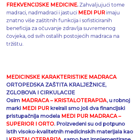
FREKVENCIJSKE MEDICINE
.
Zahvaljujući tome
madraci, nadmadraci i jastuci
MEDI PUR
imaju
znatno više zaštitnih funkcija i sofisticiranih
beneficija za očuvanje zdravlja suvremenog
čovjeka, od svih ostalih postojećih madraca na
tržištu.
MEDICINSKE KARAKTERISTIKE MADRACA
ORTOPEDSKA ZAŠTITA KRALJEŽNICE,
ZGLOBOVA I CIRKULACIJE
Osim
MADRACA – KRISTALOTERAPIJA
, u robnoj
marki
MEDI PUR
kreirali smo još dva financijski
pristupačnija modela
MEDI PUR MADRACA –
SUPERIOR I ORTO
. Proizvedeni su od potpuno
istih visoko-kvalitetnih medicinskih materijala kao
i
KRISTALOTERAPIJA
, samo bez implementirane