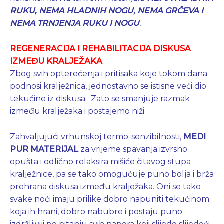
RUKU, NEMA HLADNIH NOGU, NEMA GRČEVA I
NEMA
TRNJENJA RUKU I NOGU
.
REGENERACIJA I REHABILITACIJA DISKUSA
IZMEĐU KRALJEŽAKA
Zbog svih opterećenja i pritisaka koje tokom dana
podnosi kralježnica, jednostavno se istisne veći dio
tekućine iz diskusa. Zato se smanjuje razmak
između kralježaka i postajemo niži.
Zahvaljujući vrhunskoj termo-senzibilnosti,
MEDI
PUR MATERIJAL
za vrijeme spavanja izvrsno
opušta i odlično relaksira mišiće čitavog stupa
kralježnice, pa se tako omogućuje puno bolja i brža
prehrana diskusa između kralježaka. Oni se tako
svake noći imaju prilike dobro napuniti tekućinom
koja ih hrani, dobro nabubre i postaju puno