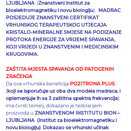
LJUBLJANA
(
Znanstveni Institut za
bioelektromagnetiku i novu biologiju
).
MADRAC
POSJEDUJE ZNANSTVENI CERTIFIKAT
VRHUNSKOG TERAPEUTSKOG UTJECAJA
KRISTALO-MINERALNE
SMJESE NA PODIZANJE
PROTOKA ENERGIJE ZA VRIJEME SPAVANJA,
KOJI VRIJEDI U ZNANSTVENIM I MEDICINSKIM
KRUGOVIMA.
ZAŠTITA MJESTA SPAVANJA OD PATOGENIH
ZRAČENJA
Da ova vrhunska beneficija
POZITRONA PLUS
(
koji se isporučuje uz oba dva modela madraca, i
oplemenjuje
ih sa 3 zaštitna spektra frekvencija
)
ima čvrsti temelj, dokazano je testiranjem
proizvoda u
ZNANSTVENOM INSTITUTU BION –
LJUBLJANA
(Institut za
bioelektromagnetiku i
novu biologiju)
.
Dokazao se
vrhunski učinak