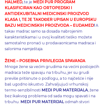
HALMED
,
te je
MEDI PUR PROGRAM
KLASIFICIRAN KAO
ORTOPEDSKI I
ANTIDEKUBITALNI
MEDICINSKI PROIZVOD
KLASA I
,
TE JE TAKOĐER UPISAN U EUROPSKU
BAZU MEDICINSKIH PROIZVODA – EUDAMED
!
A
takav madrac samo sa dosada nabrojenim
karakteristikama i u ovoj kvaliteti teško možete
samostalno pronaći u prodavaonicama madraca i
salonima namještaja.
ŽENE – POSEBNA PRIVILEGIJA SPAVANJA
Mnoge žene sa većim grudima na većini postojećih
madraca teže spavaju na trbuhu, jer su grudi
previše pritisnute o podlogu, a to najčešće i nije
baš ugodno iskustvo. Zahvaljujući vrhunskoj
termo-senzibilnosti
MEDI PUR MATERIJALA
, žene
bez ikakvog problema od sada mogu spavati i na
trbuhu.
MEDI PUR
MATERIJAL
odmah stvori