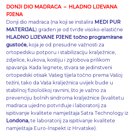
DONJI DIO MADRACA – HLADNO LIJEVANA
PJENA
Donji dio madraca (na koji se instalira
MEDI PUR
MATERIJAL
) građen je od tvrđe visoko-elastične
HLADNO LIJEVANE PJENE točno programirane
gustoće,
koja je od presudne važnosti za
ortopedsku potporu i stabilizaciju kralježnice,
zdjelice, kukova, kostiju i zglobova prilikom
spavanja. Kada legnete, stvara se jedinstveni
ortopedski otisak Vašeg tijela točno prema Vašoj
težini, tako da Vaša kralježnica uvijek bude u
stabilnoj fiziološkoj ravnini, što je važno za
prevenciju bolnih sindroma kralježnice (kvalitetu
madraca ujedno potvrđuje i laboratorij za
ispitivanje kvalitete namještaja
Satra Technology
iz
Londona,
te laboratorij za ispitivanje kvalitete
namještaja Euro-Inspekt iz Hrvatske).