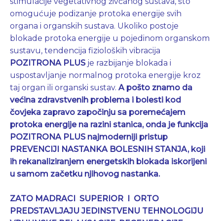
stimulacije vegetativnog živčanog sustava, što
omogućuje podizanje protoka energije svih
organa i organskih sustava. Ukoliko postoje
blokade protoka energije u pojedinom organskom
sustavu, tendencija fizioloških vibracija
POZITRONA PLUS
je razbijanje blokada i
uspostavljanje normalnog protoka energije kroz
taj organ ili organski sustav.
A pošto znamo da
većina zdravstvenih problema i bolesti kod
čovjeka zapravo započinju sa poremećajem
protoka energije na razini stanica, onda je funkcija
POZITRONA PLUS najmoderniji pristup
PREVENCIJI NASTANKA BOLESNIH STANJA, koji
ih rekanaliziranjem energetskih blokada iskorijeni
u samom začetku njihovog nastanka.
ZATO MADRACI SUPERIOR I ORTO
PREDSTAVLJAJU JEDINSTVENU TEHNOLOGIJU