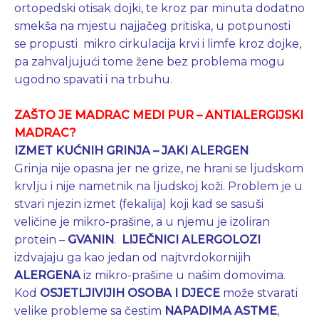
ortopedski otisak dojki, te kroz par minuta dodatno
smekša na mjestu najjačeg pritiska, u potpunosti
se propusti mikro cirkulacija krvi i limfe kroz dojke,
pa zahvaljujući tome žene bez problema mogu
ugodno spavati i na trbuhu.
ZAŠTO JE MADRAC MEDI PUR – ANTIALERGIJSKI
MADRAC?
IZMET KUĆNIH GRINJA – JAKI ALERGEN
Grinja nije opasna jer ne grize, ne hrani se ljudskom
krvlju i nije nametnik na ljudskoj koži. Problem je u
stvari njezin izmet (fekalija) koji kad se sasuši
veličine je mikro-prašine, a u njemu je izoliran
protein –
GVANIN
.
LIJEČNICI ALERGOLOZI
izdvajaju ga kao jedan od najtvrdokornijih
ALERGENA
iz mikro-prašine u našim domovima.
Kod
OSJETLJIVIJIH OSOBA I DJECE
može stvarati
velike probleme sa čestim
NAPADIMA ASTME
,