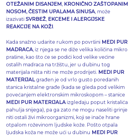
OTEŽANIM DISANJEM
,
KRONIČNO ZAŠTOPANIM
NOSOM, ČESTIM
UPALAMA SINUSA
, može
izazivati
SVRBEŽ
,
EKCEME
I
ALERGIJSKE
REAKCIJE NA KOŽI
.
Kada snažno udarite rukom po površini
MEDI PUR
MADRACA
, iz njega se ne diže velika količina mikro
prašine, kao što će se podići kod velike većine
ostalih madraca na tržištu, jer u dubinu tog
materijala ništa niti ne može prodrijeti.
MEDI PUR
MATERIJAL
građen je od vrlo gusto poredanih
stanica kristalne građe (kada se gleda pod velikim
povećanjem elektronskim mikroskopom – stanice
MEDI PUR MATERIJALA
izgledaju poput kristalića
pahulja snijega), pa ga zato ne mogu naseliti grinje
niti ostali živi mikroorganizmi, koji se inače hrane
otpalom roževinom ljudske kože. Pošto otpala
ljudska koža ne može ući u dubinu
MEDI PUR