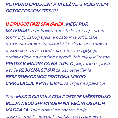
POTPUNO OPUŠTENI
,
A VI LEŽITE U VLASTITOM
ORTOPEDSKOM OTISKU
.
U DRUGOJ FAZI SPAVANJA
, MEDI PUR
MATERIJAL
u nekoliko minuta ležanja apsorbira
toplinu ljudskog tijela, a pošto ima vrhunske
termo-senzibilne karakteristike dodatno smekša
posebice na svim dodirnim točkama gdje je
pritisak tijela na madrac najveći. Zahvaljujući tome,
PRITISAK MADRACA NA TIJELO
potpuno popusti,
a to je
KLJUČNA STVAR
za uspostavljanje
BESPRIJEKORNOG PROTOKA MIKRO
CIRKULACIJE KRVI I LIMFE
za vrijeme spavanja.
Zato
MIKRO CIRKULACIJA POSTAJE VIŠESTRUKO
BOLJA NEGO SPAVANJEM NA VEČINI OSTALIH
MADRACA
. Tako dolazi do znatno bolje
opskrbljenosti čitavog tijela kisikom i hranjivim